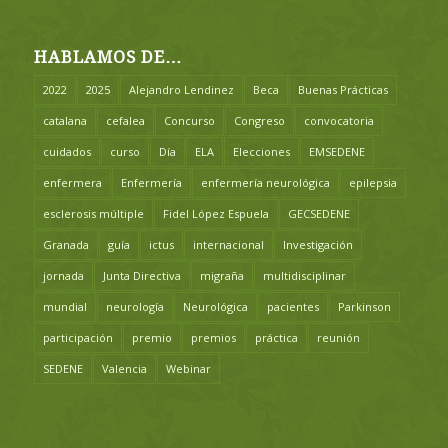
HABLAMOS DE…
2022
2025
Alejandro Lendinez
Beca
Buenas Prácticas
catalana
cefalea
Concurso
Congreso
convocatoria
cuidados
curso
Día
ELA
Elecciones
EMSEDENE
enfermera
Enfermería
enfermería neurológica
epilepsia
esclerosis múltiple
Fidel López Espuela
GECSEDENE
Granada
guía
ictus
internacional
Investigación
jornada
Junta Directiva
migraña
multidisciplinar
mundial
neurología
Neurológica
pacientes
Parkinson
participación
premio
premios
práctica
reunión
SEDENE
Valencia
Webinar