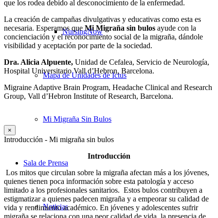
que los rodea debido al desconocimiento de la enfermedad.
La creación de campañas divulgativas y educativas como esta es
necesaria. Esperamos que
Mi
Migraña sin bulos
ayude con la
NursingNow
concienciación y el reconocimiento social de la migraña, dándole
visibilidad y aceptación por parte de la sociedad.
Dra. Alicia Alpuente,
Unidad de Cefalea, Servicio de Neurología,
Hospital Universitario Vall d’Hebron, Barcelona.
Mapa de Unidades de Ictus
Migraine Adaptive Brain Program, Headache Clinical and Research
Group, Vall d’Hebron Institute of Research, Barcelona.
Mi Migraña Sin Bulos
×
Introducción - Mi migraña sin bulos
Introducción
Sala de Prensa
Los mitos que circulan sobre la migraña afectan más a los jóvenes,
quienes tienen poca información sobre esta patología y acceso
limitado a los profesionales sanitarios.
Estos bulos contribuyen a
estigmatizar a quienes padecen migraña y a empeorar su calidad de
Noticias
vida y rendimiento académico. En jóvenes y adolescentes sufrir
migraña se relaciona con una peor calidad de vida, la presencia de