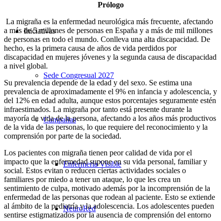
Prólogo
La migraña es la enfermedad neurológica más frecuente, afectando
a más de 5 millones de personas en España y a más de mil millones
Iniciativas
de personas en todo el mundo. Conlleva una alta discapacidad. De
hecho, es la primera causa de años de vida perdidos por
discapacidad en mujeres jóvenes y la segunda causa de discapacidad
a nivel global.
Sede Congresual 2027
Su prevalencia depende de la edad y del sexo. Se estima una
prevalencia de aproximadamente el 9% en infancia y adolescencia, y
del 12% en edad adulta, aunque estos porcentajes seguramente estén
infraestimados. La migraña por tanto está presente durante la
mayoría de vida de la persona, afectando a los años más productivos
Campañas
de la vida de las personas, lo que requiere del reconocimiento y la
comprensión por parte de la sociedad.
Los pacientes con migraña tienen peor calidad de vida por el
impacto que la enfermedad supone en su vida personal, familiar y
Enfermería Visible
social. Estos evitan o reducen ciertas actividades sociales o
familiares por miedo a tener un ataque, lo que les crea un
sentimiento de culpa, motivado además por la incomprensión de la
enfermedad de las personas que rodean al paciente. Esto se extiende
al ámbito de la pediatría y la adolescencia. Los adolescentes pueden
NeuroRed
sentirse estigmatizados por la ausencia de comprensión del entorno