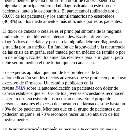
medicamentos de venta libre sufren dolor de cabeza, siendo la
migraña la principal enfermedad diagnosticada en este tipo de
pacientes junto a la osteoartritis. El paracetamol (utilizado por el
68,6% de los pacientes) y los antiinflamatorios no esteroideos
(46,8%) son los medicamentos más utilizados por estos pacientes.
El dolor de cabeza o cefalea es el principal síntoma de la migraña,
pudiendo ser de diferentes intensidades. Existen diferentes
diagnósticos de cefalea y por ello la migraña debe ser diagnosticada
y tratada por un médico. En función de la gravedad y la recurrencia
de las crisis de migraña, será tratada por un médico de familia o por
un neurólogo. Existen tratamientos efectivos para la migraña, pero
debe ser un médico el que lo indique en cada caso.
Los expertos apuntan que uno de los problemas de la
automedicación son los efectos adversos que se producen por el uso
excesivo de fármacos. Un estudio publicado en la
revista
PAIN
sobre la automedicación en pacientes con dolor de
cabeza establece que el 16% de los jóvenes encuestados reconocen
hacer un uso excesivo de los medicamentos. En el grupo de
personas mayores el exceso de consumo de fármacos sube hasta un
40% de los pacientes. Mientras que en el grupo de pacientes que
padecían migraña, el 73% reconoce hacer un uso abusivo de los
medicamentos.
En la automedicación también se recurre a la compra online de