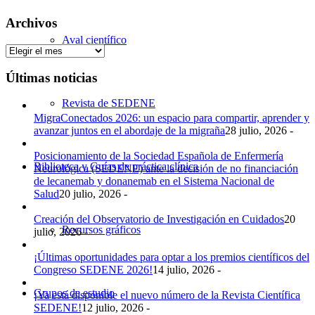
Archivos
Aval científico
Archivos
Últimas noticias
Revista de SEDENE
MigraConectados 2026: un espacio para compartir, aprender y
avanzar juntos en el abordaje de la migraña
28 julio, 2026 -
Posicionamiento de la Sociedad Española de Enfermería
Biblioteca y Guías de práctica clínica
Neurológica (SEDENE) ante la decisión de no financiación
de lecanemab y donanemab en el Sistema Nacional de
Salud
20 julio, 2026 -
Creación del Observatorio de Investigación en Cuidados
20
Recursos gráficos
julio, 2026 -
¡Últimas oportunidades para optar a los premios científicos del
Congreso SEDENE 2026!
14 julio, 2026 -
Grupos de estudio
¡Ya está disponible el nuevo número de la Revista Científica
SEDENE!
12 julio, 2026 -