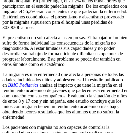
propio hospital. En primer lugar, el 71,2% de los trabajadores que
participaron en el estudio padecían migraña. De los empleados con
migraña el 56,2% eran conscientes de que padecían la enfermedad.
En términos económicos, el presentismo y absentismo provocado
por la migraña supusieron para el hospital unas pérdidas de
303.820€ al mes.
El presentismo no solo afecta a las empresas. El trabajador también
sufre de forma individual las consecuencias de la migraña no
diagnosticada. Al estar limitadas sus capacidades y no poder
desarrollar su trabajo de forma eficiente dificulta sus opciones de
progresar laboralmente. Este problema se puede dar también en
otros ámbitos como el académico.
La migraña es una enfermedad que afecta a personas de todas las
edades, incluidos los niños y adolescentes. Un estudio publicado
en
BMC Pediatrics
analiza el impacto que tiene la migraña en el
rendimiento académico de jóvenes que padecen esta enfermedad en
comparación con sus compañeros. Evaluando la situación de niños
de entre 8 y 17 con y sin migraña, este estudio concluye que los
niños con migraña tienen un rendimiento académico más bajo,
obteniendo peores resultados que los alumnos que no sufren la
enfermedad.
Los pacientes con migraña no son capaces de controlar la
enfermedad en ocasiones, según una encuesta realizada por