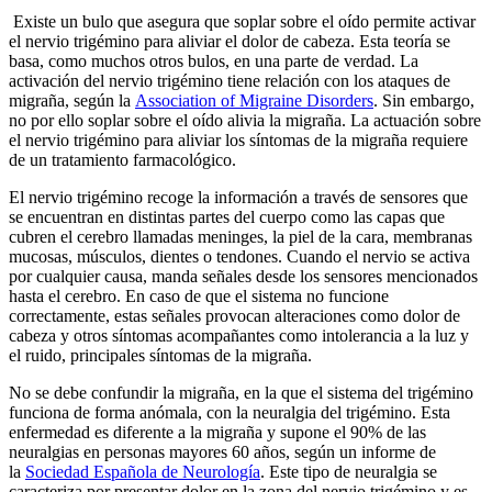
Existe un bulo que asegura que soplar sobre el oído permite activar
el nervio trigémino para aliviar el dolor de cabeza. Esta teoría se
basa, como muchos otros bulos, en una parte de verdad. La
activación del nervio trigémino tiene relación con los ataques de
migraña, según la
Association of Migraine Disorders
. Sin embargo,
no por ello soplar sobre el oído alivia la migraña. La actuación sobre
el nervio trigémino para aliviar los síntomas de la migraña requiere
de un tratamiento farmacológico.
El nervio trigémino recoge la información a través de sensores que
se encuentran en distintas partes del cuerpo como las capas que
cubren el cerebro llamadas meninges, la piel de la cara, membranas
mucosas, músculos, dientes o tendones. Cuando el nervio se activa
por cualquier causa, manda señales desde los sensores mencionados
hasta el cerebro. En caso de que el sistema no funcione
correctamente, estas señales provocan alteraciones como dolor de
cabeza y otros síntomas acompañantes como intolerancia a la luz y
el ruido, principales síntomas de la migraña.
No se debe confundir la migraña, en la que el sistema del trigémino
funciona de forma anómala, con la neuralgia del trigémino. Esta
enfermedad es diferente a la migraña y supone el 90% de las
neuralgias en personas mayores 60 años, según un informe de
la
Sociedad Española de Neurología
. Este tipo de neuralgia se
caracteriza por presentar dolor en la zona del nervio trigémino y es