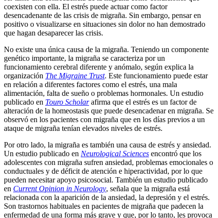
coexisten con ella. El estrés puede actuar como factor
desencadenante de las crisis de migraña. Sin embargo, pensar en
positivo o visualizarse en situaciones sin dolor no han demostrado
que hagan desaparecer las crisis.
No existe una única causa de la migraña. Teniendo un componente
genético importante, la migraña se caracteriza por un
funcionamiento cerebral diferente y anómalo, según explica la
organización
The Migraine Trust
. Este funcionamiento puede estar
en relación a diferentes factores como el estrés, una mala
alimentación, falta de sueño o problemas hormonales. Un estudio
publicado en
Touro Scholar
afirma que el estrés es un factor de
alteración de la homeostasis que puede desencadenar en migraña. Se
observó en los pacientes con migraña que en los días previos a un
ataque de migraña tenían elevados niveles de estrés.
Por otro lado, la migraña es también una causa de estrés y ansiedad.
Un estudio publicado en
Neurological Sciences
encontró que los
adolescentes con migraña sufren ansiedad, problemas emocionales o
conductuales y de déficit de atención e hiperactividad, por lo que
pueden necesitar apoyo psicosocial. También un estudio publicado
en
Current Opinion in Neurology
, señala que la migraña está
relacionada con la aparición de la ansiedad, la depresión y el estrés.
Son trastornos habituales en pacientes de migraña que padecen la
enfermedad de una forma más grave y que, por lo tanto, les provoca