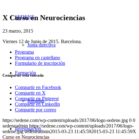
X Curso en Neurociencias
SEDENE
23 marzo, 2015
Viernes 12 de Junio de 2015. Barcelona.
Junta directiva
Programa
Programa en castellano
Formulario de inscripción
Formación
Compartir esta entrada
Compartir en Facebook
Compartir en X
Compartir en Pinterest
Jornadas
Compartir en LinkedIn
Compartir por correo
https://sedene.com/wp-content/uploads/2017/06/logo-sedene.jpg
0
0
sedeneadmin
https://sedene.com/wp-content/uploads/2017/06/logo-
Investigación
sedene.jpg
sedeneadmin
2015-03-23 11:45:59
2015-03-23 11:45:59
X
Curso en Neurociencias