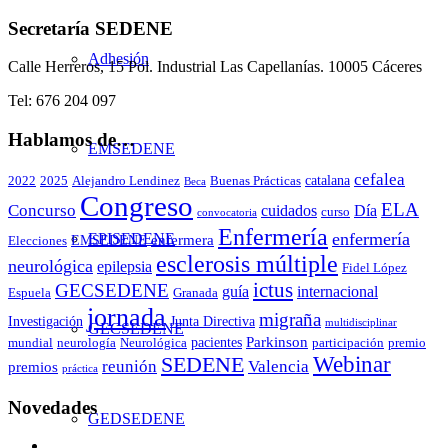
Secretaría SEDENE
Adhesión
Calle Herreros, 15 Pol. Industrial Las Capellanías. 10005 Cáceres
Tel: 676 204 097
Hablamos de…
EMSEDENE
cefalea
catalana
2022
2025
Alejandro Lendinez
Buenas Prácticas
Beca
Congreso
ELA
Concurso
cuidados
Día
curso
convocatoria
Enfermería
enfermería
EPISEDENE
enfermera
EMSEDENE
Elecciones
esclerosis múltiple
neurológica
epilepsia
Fidel López
ictus
GECSEDENE
guía
internacional
Espuela
Granada
jornada
migraña
Investigación
Junta Directiva
multidisciplinar
GECSEDENE
Parkinson
pacientes
mundial
neurología
Neurológica
participación
premio
Webinar
SEDENE
reunión
Valencia
premios
práctica
Novedades
GEDSEDENE