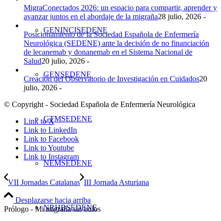
MigraConectados 2026: un espacio para compartir, aprender y
avanzar juntos en el abordaje de la migraña
28 julio, 2026 -
GENINCISEDENE
Posicionamiento de la Sociedad Española de Enfermería
Neurológica (SEDENE) ante la decisión de no financiación
de lecanemab y donanemab en el Sistema Nacional de
Salud
20 julio, 2026 -
GENSEDENE
Creación del Observatorio de Investigación en Cuidados
20
julio, 2026 -
© Copyright - Sociedad Española de Enfermería Neurológica
GTMSEDENE
Link to X
Link to LinkedIn
Link to Facebook
Link to Youtube
Link to Instagram
NEMSEDENE
VII Jornadas Catalanas
III Jornada Asturiana
Desplazarse hacia arriba
NRHBSEDENE
Prólogo - Mi migraña sin bulos