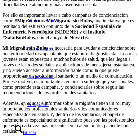
dificultades de atención y más absentismo escolar.
Por ello es importante llevar a cabo campañas de concienciación
Noticias en prensa
como
#MigraCómic.
Mi Migraña sin Bulos,
una iniciativa que es
resultado del esfuerzo conjunto de la
Sociedad Española de
Enfermería Neurológica (SEDENE)
y
el Instituto
#SaludsinBulos
, con el apoyo de
Novartis.
Mi Migraña sin Bulos
es necesaria para ayudar a concienciar sobre
Notas de prensa
una enfermedad discapacitante que está infradiagnosticada. Los más
jóvenes están expuestos a muchos bulos de salud, que les llegan a
través de las redes sociales y aplicaciones de mensajería instantánea,
y no suelen acceder a información fiable como la que puede
proporcionar un profesional sanitario o un medio de comunicación.
Comunicados
Por ese motivo, es importante acercarse a su lenguaje y sus canales,
como pretende esta campaña, y concienciarles sobre seguir las
recomendaciones de los profesionales sanitarios.
Además, en educar e informar sobre la migraña tienen un rol muy
Fotografías
importante los profesionales sanitarios y los comunicadores
especializados en salud. Y, dentro de los sanitarios, el papel de
enfermería es especialmente significativo pues son las profesionales
que están cada vez más presentes en la atención del paciente con
cefalea.
Buscar