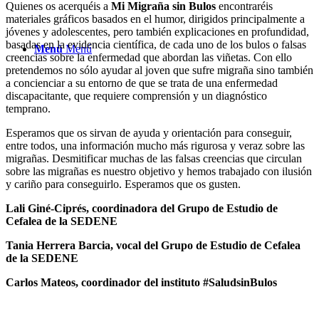
Quienes os acerquéis a
Mi Migraña sin Bulos
encontraréis
materiales gráficos basados en el humor, dirigidos principalmente a
jóvenes y adolescentes, pero también explicaciones en profundidad,
basadas en la evidencia científica, de cada uno de los bulos o falsas
Menú
Menú
creencias sobre la enfermedad que abordan las viñetas. Con ello
pretendemos no sólo ayudar al joven que sufre migraña sino también
a concienciar a su entorno de que se trata de una enfermedad
discapacitante, que requiere comprensión y un diagnóstico
temprano.
Esperamos que os sirvan de ayuda y orientación para conseguir,
entre todos, una información mucho más rigurosa y veraz sobre las
migrañas. Desmitificar muchas de las falsas creencias que circulan
sobre las migrañas es nuestro objetivo y hemos trabajado con ilusión
y cariño para conseguirlo. Esperamos que os gusten.
Lali Giné-Ciprés, coordinadora
del Grupo de Estudio de
Cefalea de la SEDENE
Tania Herrera Barcia,
vocal del Grupo de Estudio de Cefalea
de la SEDENE
Carlos Mateos, coordinador del instituto #SaludsinBulos