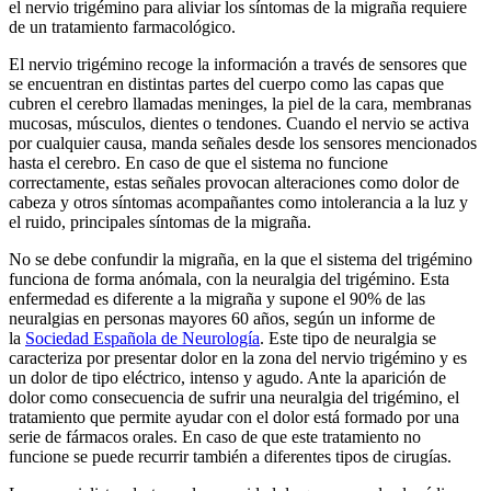
el nervio trigémino para aliviar los síntomas de la migraña requiere
de un tratamiento farmacológico.
El nervio trigémino recoge la información a través de sensores que
se encuentran en distintas partes del cuerpo como las capas que
cubren el cerebro llamadas meninges, la piel de la cara, membranas
mucosas, músculos, dientes o tendones. Cuando el nervio se activa
por cualquier causa, manda señales desde los sensores mencionados
hasta el cerebro. En caso de que el sistema no funcione
correctamente, estas señales provocan alteraciones como dolor de
cabeza y otros síntomas acompañantes como intolerancia a la luz y
el ruido, principales síntomas de la migraña.
No se debe confundir la migraña, en la que el sistema del trigémino
funciona de forma anómala, con la neuralgia del trigémino. Esta
enfermedad es diferente a la migraña y supone el 90% de las
neuralgias en personas mayores 60 años, según un informe de
la
Sociedad Española de Neurología
. Este tipo de neuralgia se
caracteriza por presentar dolor en la zona del nervio trigémino y es
un dolor de tipo eléctrico, intenso y agudo. Ante la aparición de
dolor como consecuencia de sufrir una neuralgia del trigémino, el
tratamiento que permite ayudar con el dolor está formado por una
serie de fármacos orales. En caso de que este tratamiento no
funcione se puede recurrir también a diferentes tipos de cirugías.