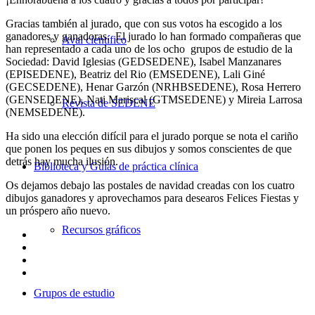
Gracias también al jurado, que con sus votos ha escogido a los
ganadores y ganadoras. El jurado lo han formado compañeras que
Aval científico
han representado a cada uno de los ocho grupos de estudio de la
Sociedad: David Iglesias (GEDSEDENE), Isabel Manzanares
(EPISEDENE), Beatriz del Rio (EMSEDENE), Lali Giné
(GECSEDENE), Henar Garzón (NRHBSEDENE), Rosa Herrero
(GENSEDENE), Nati Mariscal (GTMSEDENE) y Mireia Larrosa
Revista de SEDENE
(NEMSEDENE).
Ha sido una elección difícil para el jurado porque se nota el cariño
que ponen los peques en sus dibujos y somos conscientes de que
detrás hay mucha ilusión.
Biblioteca y Guías de práctica clínica
Os dejamos debajo las postales de navidad creadas con los cuatro
dibujos ganadores y aprovechamos para desearos Felices Fiestas y
un próspero año nuevo.
Recursos gráficos
Grupos de estudio