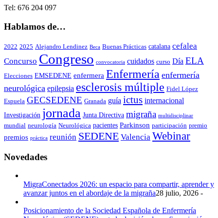
Tel: 676 204 097
Hablamos de…
cefalea
catalana
2022
2025
Alejandro Lendinez
Buenas Prácticas
Beca
Congreso
ELA
Concurso
cuidados
Día
curso
convocatoria
Enfermería
enfermería
enfermera
EMSEDENE
Elecciones
esclerosis múltiple
neurológica
epilepsia
Fidel López
ictus
GECSEDENE
guía
internacional
Espuela
Granada
jornada
migraña
Investigación
Junta Directiva
multidisciplinar
Parkinson
pacientes
mundial
neurología
Neurológica
participación
premio
Webinar
SEDENE
reunión
Valencia
premios
práctica
Novedades
MigraConectados 2026: un espacio para compartir, aprender y
avanzar juntos en el abordaje de la migraña
28 julio, 2026 -
Posicionamiento de la Sociedad Española de Enfermería