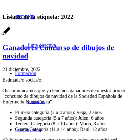
Listado de la etiqueta:
2022
SEDENE
Junta directiva
Ganadores Concurso de dibujos de
navidad
21 diciembre, 2022
Formación
Estimada/o socias/o:
Os comunicamos que ya tenemos ganadores de nuestro primer
"concurso de dibujos de navidad de la Sociedad Española de
Jornadas
Enfermería Neurológica".
Primera categoría (2 a 4 años): Vega, 2 años
Segunda categoría (5 a 7 años): Julen, 6 años
Tercera Categoría (8 a 10 años): Maria, 8 años
Cuarta Categoría (11 a 14 años): Raul, 12 años
Investigación
¡Enhorabuena a los cuatro y gracias a todos por participar!