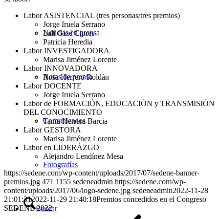
Labor ASISTENCIAL (tres personas/tres premios)
Jorge Iruela Serrano
Noticias en prensa
Lali Giné Cipres
Patricia Heredia
Labor INVESTIGADORA
Marisa Jiménez Lorente
Labor INNOVADORA
Notas de prensa
Rosa Herrero Roldán
Labor DOCENTE
Jorge Iruela Serrano
Labor de FORMACIÓN, EDUCACIÓN y TRANSMISIÓN
DEL CONOCIMIENTO
Comunicados
Tania Herrera Barcia
Labor GESTORA
Marisa Jiménez Lorente
Labor en LIDERÁZGO
Alejandro Lendínez Mesa
Fotografías
https://sedene.com/wp-content/uploads/2017/07/sedene-banner-
premios.jpg
471
1155
sedeneadmin
https://sedene.com/wp-
content/uploads/2017/06/logo-sedene.jpg
sedeneadmin
2022-11-28
21:01:31
2022-11-29 21:40:18
Premios concedidos en el Congreso
SEDENE 2022
Buscar