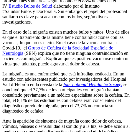
profesionales sanitarios, según reconoce el 83% de ellos en el
IV
Estudio Bulos de Salud
elaborado por el Instituto
#SaludsinBulos y Doctoralia. Sin embargo, el papel del profesional
sanitario es clave para acabar con los bulos, según diversas
investigaciones.
En el caso de la migraña existen muchos bulos y mitos. Uno de ellos
es que el tratamiento de la misma tiene contraindicaciones con las
vacunas, lo que no es cierto. En el caso de la vacuna contra la
Covid-19, el
Grupo de Cefalea de la Sociedad Española de
Neurología
(SEN) explica que no tiene ninguna contraindicación en
pacientes con migraña. Explican que es positivo vacunarse contra un
virus que, además, puede agravar el dolor de cabeza.
La migraña es una enfermedad que está infradiagnosticada. En un
estudio con adolescentes publicado por investigadores del Hospital
Vall d’Hebrón en la revista de la
International Headache Society
se
concluyó que el 37,7% de los participantes con migraña habían
consultado previamente a un médico especialista sobre la cefalea. En
total, el 8,1% de los estudiantes con cefalea eran conscientes del
diagnóstico previo de migraña, pero el 73,7% no conocía su
diagnóstico de cefalea.
Ante la aparición de síntomas de migraña como dolor de cabeza,
vómitos, náuseas o sensibilidad al sonido y a la luz, se debe acudir al
médico para que pueda diagnosticar la enfermedad. El médico