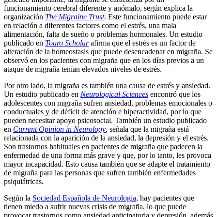
funcionamiento cerebral diferente y anómalo, según explica la
organización
The Migraine Trust
. Este funcionamiento puede estar
en relación a diferentes factores como el estrés, una mala
alimentación, falta de sueño o problemas hormonales. Un estudio
publicado en
Touro Scholar
afirma que el estrés es un factor de
alteración de la homeostasis que puede desencadenar en migraña. Se
observó en los pacientes con migraña que en los días previos a un
ataque de migraña tenían elevados niveles de estrés.
Por otro lado, la migraña es también una causa de estrés y ansiedad.
Un estudio publicado en
Neurological Sciences
encontró que los
adolescentes con migraña sufren ansiedad, problemas emocionales o
conductuales y de déficit de atención e hiperactividad, por lo que
pueden necesitar apoyo psicosocial. También un estudio publicado
en
Current Opinion in Neurology
, señala que la migraña está
relacionada con la aparición de la ansiedad, la depresión y el estrés.
Son trastornos habituales en pacientes de migraña que padecen la
enfermedad de una forma más grave y que, por lo tanto, les provoca
mayor incapacidad. Esto causa también que se adapte el tratamiento
de migraña para las personas que sufren también enfermedades
psiquiátricas.
Según la
Sociedad Española de Neurología
, hay pacientes que
tienen miedo a sufrir nuevas crisis de migraña, lo que puede
provocar trastornos como ansiedad anticipatoria y depresión, además