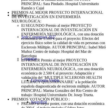
PRINCIPAL: Sara Pindado. Hospital Universitario
Ramón y Cajal
PREMIOS AL MEJOR PROYECTO INTERNACIONAL
Iniciativas
DE INVESTIGACIÓN EN ENFERMERÍA
NEUROLÓGICA:
El SEGUNDO Premio al mejor PROYECTO
INTERNACIONAL DE INVESTIGACIÓN EN
ENFERMERÍA NEUROLÓGICA, con una dotación
Sede Congresual 2027
económica de 1.500 € para el proyecto: Efectos del
ejercicio físico sobre la calidad de vida en personas con
Esclerosis Múltiple. AUTOR PRINCIPAL: Isabel Miró
Muñoz Centro de trabajo: Hospital del Mar de
Barcelona
Campañas
El PRIMER Premio al mejor PROYECTO
INTERNACIONAL DE INVESTIGACIÓN EN
ENFERMERÍA NEUROLÓGICA, con una dotación
económica de 2.500 € al proyecto: Adaptación y
validación del ‘MULTIPLE SCLEROSIS HEALTH
Enfermería Visible
LITERACY QUESTIONNAIRE’ a la población
española diagnosticada de esclerosis múltiple. AUTOR
PRINCIPAL: Marina González del Rio Centro de
trabajo: Hospital Universitario Dr. Josep Trueta.
PREMIOS VOTACIÓN PÚBLICO :
NeuroRed
PREMIO al mejor poster, con una dotación económica
de 200 €, al trabajo titulado: Código Ictus