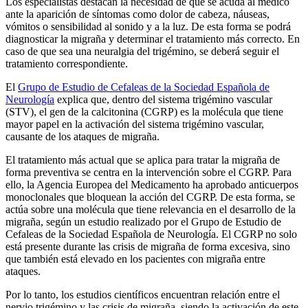
Los especialistas destacan la necesidad de que se acuda al médico
ante la aparición de síntomas como dolor de cabeza, náuseas,
vómitos o sensibilidad al sonido y a la luz. De esta forma se podrá
diagnosticar la migraña y determinar el tratamiento más correcto. En
caso de que sea una neuralgia del trigémino, se deberá seguir el
tratamiento correspondiente.
El
Grupo de Estudio de Cefaleas de la Sociedad Española de
Neurología
explica que, dentro del sistema trigémino vascular
(STV), el gen de la calcitonina (CGRP) es la molécula que tiene
mayor papel en la activación del sistema trigémino vascular,
causante de los ataques de migraña.
El tratamiento más actual que se aplica para tratar la migraña de
forma preventiva se centra en la intervención sobre el CGRP. Para
ello, la Agencia Europea del Medicamento ha aprobado anticuerpos
monoclonales que bloquean la acción del CGRP. De esta forma, se
actúa sobre una molécula que tiene relevancia en el desarrollo de la
migraña, según un estudio realizado por el Grupo de Estudio de
Cefaleas de la Sociedad Española de Neurología. El CGRP no solo
está presente durante las crisis de migraña de forma excesiva, sino
que también está elevado en los pacientes con migraña entre
ataques.
Por lo tanto, los estudios científicos encuentran relación entre el
nervio trigémino y las crisis de migraña, siendo la activación de este