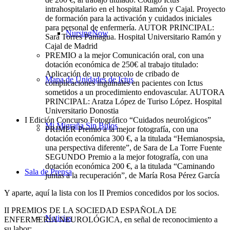
intrahospitalario en el hospital Ramón y Cajal. Proyecto
de formación para la activación y cuidados iniciales
para personal de enfermería. AUTOR PRINCIPAL:
NursingNow
Sara Torres Paniagua. Hospital Universitario Ramón y
Cajal de Madrid
PREMIO a la mejor Comunicación oral, con una
dotación económica de 250€ al trabajo titulado:
Aplicación de un protocolo de cribado de
Mapa de Unidades de Ictus
complicaciones inguinales en pacientes con Ictus
sometidos a un procedimiento endovascular. AUTORA
PRINCIPAL: Aratza López de Turiso López. Hospital
Universitario Donostia
I Edición Concurso Fotográfico “Cuidados neurológicos”
Mi Migraña Sin Bulos
PRIMER Premio a la mejor fotografía, con una
dotación económica 300 €, a la titulada “Hemianospsia,
una perspectiva diferente”, de Sara de La Torre Fuente
SEGUNDO Premio a la mejor fotografía, con una
dotación económica 200 €, a la titulada “Caminando
Sala de Prensa
juntas a la recuperación”, de María Rosa Pérez García
Y aparte, aquí la lista con los II Premios concedidos por los socios.
II PREMIOS DE LA SOCIEDAD ESPAÑOLA DE
Noticias
ENFERMERÍA NEUROLÓGICA, en señal de reconocimiento a
su labor: