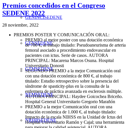
Premios concedidos en el Congreso
SEDENE 2022
GENINCISEDENE
28 noviembre, 2022
PREMIOS POSTER Y COMUNICACIÓN ORAL:
PREMIO al mejor poster con una dotación económica
GENSEDENE
de 700 €, al trabajo titulado: Pseudoaneurisma de arteria
femoral asociado a procedimiento endovascular en
pacientes con ictus. Serie de casos. AUTORA
PRINCIPAL: Macarena Marcos Osuna. Hospital
Universitario Donosti
GTMSEDENE
SEGUNDO PREMIO a la mejor Comunicación oral
con una dotación económica de 800 €, al trabajo
titulado: Estudio retrospectivo sobre la presencia del
síndrome de spasticity-plus en la consulta de la
enfermera de práctica avanzada en esclerosis múltiple.
NEMSEDENE
AUTORA PRINCIPAL: Haydee Goicochea Briceño.
Hospital General Universitario Gregorio Marañón
PREMIO a la mejor Comunicación oral con una
dotación económica de 1.000 €, al trabajo titulado:
Impacto de la escala NIHSS en la Unidad de Ictus del
NRHBSEDENE
Hospital Universitario Ramón y Cajal; una herramienta
para mejorar la calidad asistencial. AUTORA