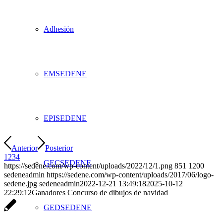
Adhesión
EMSEDENE
EPISEDENE
Anterior
Posterior
1
2
3
4
GECSEDENE
https://sedene.com/wp-content/uploads/2022/12/1.png
851
1200
sedeneadmin
https://sedene.com/wp-content/uploads/2017/06/logo-
sedene.jpg
sedeneadmin
2022-12-21 13:49:18
2025-10-12
22:29:12
Ganadores Concurso de dibujos de navidad
GEDSEDENE