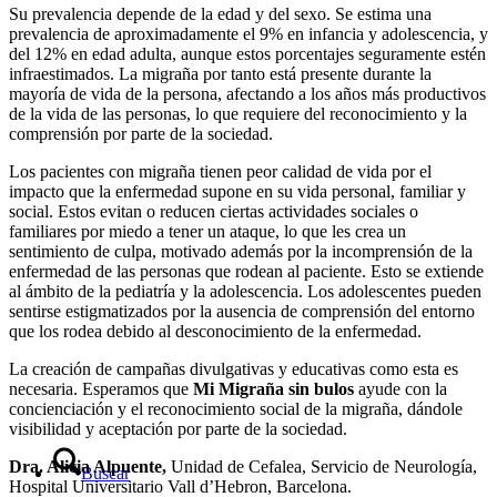
Su prevalencia depende de la edad y del sexo. Se estima una
prevalencia de aproximadamente el 9% en infancia y adolescencia, y
del 12% en edad adulta, aunque estos porcentajes seguramente estén
infraestimados. La migraña por tanto está presente durante la
mayoría de vida de la persona, afectando a los años más productivos
de la vida de las personas, lo que requiere del reconocimiento y la
comprensión por parte de la sociedad.
Los pacientes con migraña tienen peor calidad de vida por el
impacto que la enfermedad supone en su vida personal, familiar y
social. Estos evitan o reducen ciertas actividades sociales o
familiares por miedo a tener un ataque, lo que les crea un
sentimiento de culpa, motivado además por la incomprensión de la
enfermedad de las personas que rodean al paciente. Esto se extiende
al ámbito de la pediatría y la adolescencia. Los adolescentes pueden
sentirse estigmatizados por la ausencia de comprensión del entorno
que los rodea debido al desconocimiento de la enfermedad.
La creación de campañas divulgativas y educativas como esta es
necesaria. Esperamos que
Mi
Migraña sin bulos
ayude con la
concienciación y el reconocimiento social de la migraña, dándole
visibilidad y aceptación por parte de la sociedad.
Dra. Alicia Alpuente,
Unidad de Cefalea, Servicio de Neurología,
Buscar
Hospital Universitario Vall d’Hebron, Barcelona.