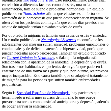
organización
The Migraine Trust
. Este funcionamiento puede estar
en relación a diferentes factores como el estrés, una mala
alimentación, falta de sueño o problemas hormonales. Un estudio
publicado en
Touro Scholar
afirma que el estrés es un factor de
alteración de la homeostasis que puede desencadenar en migraña. Se
observó en los pacientes con migraña que en los días previos a un
ataque de migraña tenían elevados niveles de estrés.
Por otro lado, la migraña es también una causa de estrés y ansiedad.
Un estudio publicado en
Neurological Sciences
encontró que los
adolescentes con migraña sufren ansiedad, problemas emocionales o
conductuales y de déficit de atención e hiperactividad, por lo que
pueden necesitar apoyo psicosocial. También un estudio publicado
en
Current Opinion in Neurology
, señala que la migraña está
relacionada con la aparición de la ansiedad, la depresión y el estrés.
Son trastornos habituales en pacientes de migraña que padecen la
enfermedad de una forma más grave y que, por lo tanto, les provoca
mayor incapacidad. Esto causa también que se adapte el tratamiento
de migraña para las personas que sufren también enfermedades
psiquiátricas.
Según la
Sociedad Española de Neurología
, hay pacientes que
tienen miedo a sufrir nuevas crisis de migraña, lo que puede
provocar trastornos como ansiedad anticipatoria y depresión, además
de poder agravar la enfermedad.