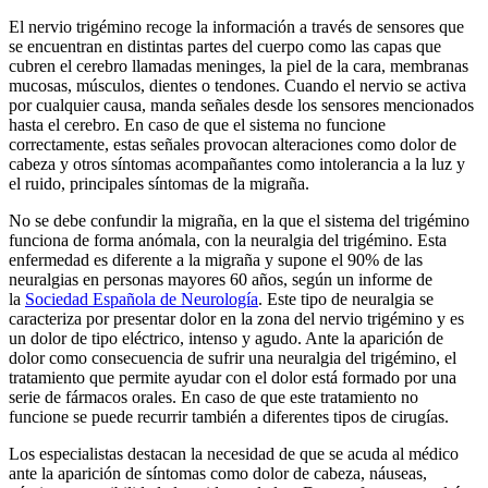
El nervio trigémino recoge la información a través de sensores que
se encuentran en distintas partes del cuerpo como las capas que
cubren el cerebro llamadas meninges, la piel de la cara, membranas
mucosas, músculos, dientes o tendones. Cuando el nervio se activa
por cualquier causa, manda señales desde los sensores mencionados
hasta el cerebro. En caso de que el sistema no funcione
correctamente, estas señales provocan alteraciones como dolor de
cabeza y otros síntomas acompañantes como intolerancia a la luz y
el ruido, principales síntomas de la migraña.
No se debe confundir la migraña, en la que el sistema del trigémino
funciona de forma anómala, con la neuralgia del trigémino. Esta
enfermedad es diferente a la migraña y supone el 90% de las
neuralgias en personas mayores 60 años, según un informe de
la
Sociedad Española de Neurología
. Este tipo de neuralgia se
caracteriza por presentar dolor en la zona del nervio trigémino y es
un dolor de tipo eléctrico, intenso y agudo. Ante la aparición de
dolor como consecuencia de sufrir una neuralgia del trigémino, el
tratamiento que permite ayudar con el dolor está formado por una
serie de fármacos orales. En caso de que este tratamiento no
funcione se puede recurrir también a diferentes tipos de cirugías.
Los especialistas destacan la necesidad de que se acuda al médico
ante la aparición de síntomas como dolor de cabeza, náuseas,