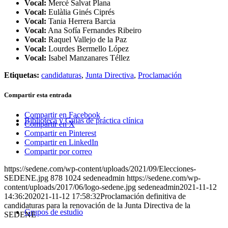
Vocal:
Mercè Salvat Plana
Vocal:
Eulàlia Ginés Ciprés
Vocal:
Tania Herrera Barcia
Vocal:
Ana Sofía Fernandes Ribeiro
Vocal:
Raquel Vallejo de la Paz
Vocal:
Lourdes Bermello López
Vocal:
Isabel Manzanares Téllez
Etiquetas:
candidaturas
,
Junta Directiva
,
Proclamación
Compartir esta entrada
Compartir en Facebook
Biblioteca y Guías de práctica clínica
Compartir en X
Compartir en Pinterest
Compartir en LinkedIn
Compartir por correo
https://sedene.com/wp-content/uploads/2021/09/Elecciones-
SEDENE.jpg
878
1024
sedeneadmin
https://sedene.com/wp-
content/uploads/2017/06/logo-sedene.jpg
sedeneadmin
2021-11-12
14:36:20
2021-11-12 17:58:32
Proclamación definitiva de
candidaturas para la renovación de la Junta Directiva de la
Grupos de estudio
SEDENE