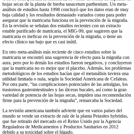
hojas secas de la planta de hierba tanacetum parthenium. Un meta-
análisis de estudios hasta 1998 concluyó que los datos eran de muy
baja calidad y los resultados demasiado variados como para poder
asegurar que la matricaria funciona en la prevención de la migraña.
En la revisión se señalan dos estudios recientes con un extracto
estable purificado de matricaria, el MIG-99, que sugieren que la
matricaria es ineficaz en la prevención de la migraña, o tiene un
efecto clínico tan bajo que es casi inútil.
En otro meta-análisis más reciente de cinco estudios sobre la
matricaria se encontró una sugerencia de efecto para la migraña con
aura, pero por lo demás los estudios fueron negativos, y concluyeron
que la matricaria no es mejor que el placebo. Además, los problemas
metodológicos de los estudios hacían que el metanálisis tuviera una
utilidad limitada o nula, según la Sociedad Americana de Cefaleas.
Por otra parte, “las complicaciones potenciales de las artralgias, los
trastornos gastrointestinales y las úlceras bucales, así como la gran
variedad de potencia de las hojas secas, impiden una recomendación
firme para la prevención de la migraña”, remarcaba la Sociedad.
La revisión americana también advierte que en varios países del
mundo se vende un extracto de raíz de la planta Petasites hybridus,
que fue retirado del mercado en el Reino Unido por la Agencia
Reguladora de Medicamentos y Productos Sanitarios en 2012
debido a su toxicidad sobre el hígado.