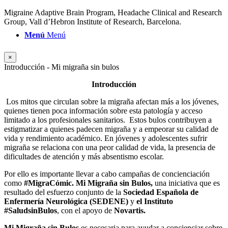
Migraine Adaptive Brain Program, Headache Clinical and Research
Group, Vall d’Hebron Institute of Research, Barcelona.
Menú
Menú
×
Introducción - Mi migraña sin bulos
Introducción
Los mitos que circulan sobre la migraña afectan más a los jóvenes,
quienes tienen poca información sobre esta patología y acceso
limitado a los profesionales sanitarios.
Estos bulos contribuyen a
estigmatizar a quienes padecen migraña y a empeorar su calidad de
vida y rendimiento académico. En jóvenes y adolescentes sufrir
migraña se relaciona con una peor calidad de vida, la presencia de
dificultades de atención y más absentismo escolar.
Por ello es importante llevar a cabo campañas de concienciación
como
#MigraCómic.
Mi Migraña sin Bulos,
una iniciativa que es
resultado del esfuerzo conjunto de la
Sociedad Española de
Enfermería Neurológica (SEDENE)
y
el Instituto
#SaludsinBulos
, con el apoyo de
Novartis.
Mi Migraña sin Bulos
es necesaria para ayudar a concienciar sobre