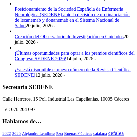
Posicionamiento de la Sociedad Española de Enfermería
Neurológica (SEDENE) ante la decisión de no financiación
de lecanemab y donanemab en el Sistema Nacional de
Salud
20 julio, 2026 -
Creación del Observatorio de Investigación en Cuidados
20
julio, 2026 -
¡Últimas oportunidades para optar a los premios científicos del
Congreso SEDENE 2026!
14 julio, 2026 -
¡Ya está disponible el nuevo número de la Revista Científica
SEDENE!
12 julio, 2026 -
Secretaría SEDENE
Calle Herreros, 15 Pol. Industrial Las Capellanías. 10005 Cáceres
Tel: 676 204 097
Hablamos de…
cefalea
catalana
2022
2025
Alejandro Lendinez
Buenas Prácticas
Beca