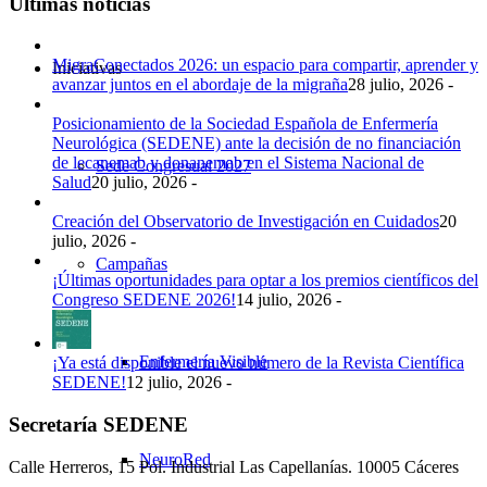
Últimas noticias
MigraConectados 2026: un espacio para compartir, aprender y
Iniciativas
avanzar juntos en el abordaje de la migraña
28 julio, 2026 -
Posicionamiento de la Sociedad Española de Enfermería
Neurológica (SEDENE) ante la decisión de no financiación
de lecanemab y donanemab en el Sistema Nacional de
Sede Congresual 2027
Salud
20 julio, 2026 -
Creación del Observatorio de Investigación en Cuidados
20
julio, 2026 -
Campañas
¡Últimas oportunidades para optar a los premios científicos del
Congreso SEDENE 2026!
14 julio, 2026 -
Enfermería Visible
¡Ya está disponible el nuevo número de la Revista Científica
SEDENE!
12 julio, 2026 -
Secretaría SEDENE
NeuroRed
Calle Herreros, 15 Pol. Industrial Las Capellanías. 10005 Cáceres