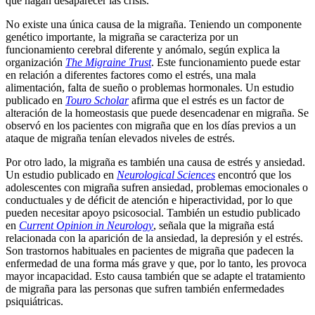
que hagan desaparecer las crisis.
No existe una única causa de la migraña. Teniendo un componente
genético importante, la migraña se caracteriza por un
funcionamiento cerebral diferente y anómalo, según explica la
organización
The Migraine Trust
. Este funcionamiento puede estar
en relación a diferentes factores como el estrés, una mala
alimentación, falta de sueño o problemas hormonales. Un estudio
publicado en
Touro Scholar
afirma que el estrés es un factor de
alteración de la homeostasis que puede desencadenar en migraña. Se
observó en los pacientes con migraña que en los días previos a un
ataque de migraña tenían elevados niveles de estrés.
Por otro lado, la migraña es también una causa de estrés y ansiedad.
Un estudio publicado en
Neurological Sciences
encontró que los
adolescentes con migraña sufren ansiedad, problemas emocionales o
conductuales y de déficit de atención e hiperactividad, por lo que
pueden necesitar apoyo psicosocial. También un estudio publicado
en
Current Opinion in Neurology
, señala que la migraña está
relacionada con la aparición de la ansiedad, la depresión y el estrés.
Son trastornos habituales en pacientes de migraña que padecen la
enfermedad de una forma más grave y que, por lo tanto, les provoca
mayor incapacidad. Esto causa también que se adapte el tratamiento
de migraña para las personas que sufren también enfermedades
psiquiátricas.