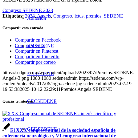
Congreso SEDENE 2023
Etiquetas:
2023
,
Angels
,
Congreso
,
ictus
,
premios
,
SEDENE
Adhesión
Compartir esta entrada
Compartir en Facebook
Compartir en X
EMSEDENE
Compartir en Pinterest
Compartir en LinkedIn
Compartir por correo
https://sedene.com/wp-content/uploads/2023/07/Premios-SEDENE-
EPISEDENE
Angels-3.png
1080
1080
sedeneadmin
https://sedene.com/wp-
content/uploads/2017/06/logo-sedene.jpg
sedeneadmin
2023-07-19
19:53:38
2025-10-12 22:29:11
Premios Angels-SEDENE
GECSEDENE
Quizás te interese
GEDSEDENE
El XXX congreso anual de la sociedad española de
enfermería neurológica y VI congreso internacional de