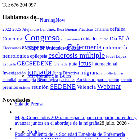
Tel: 676 204 097
Hablamos de…
NursingNow
cefalea
catalana
2022
2025
Alejandro Lendinez
Buenas Prácticas
Beca
Congreso
ELA
Concurso
cuidados
Día
curso
convocatoria
Enfermería
enfermería
enfermera
Mapa de Unidades de Ictus
EMSEDENE
Elecciones
esclerosis múltiple
neurológica
epilepsia
Fidel López
ictus
GECSEDENE
guía
internacional
Espuela
Granada
jornada
migraña
Investigación
Junta Directiva
multidisciplinar
Mi Migraña Sin Bulos
Parkinson
pacientes
mundial
neurología
Neurológica
participación
premio
Webinar
SEDENE
reunión
Valencia
premios
práctica
Novedades
Sala de Prensa
MigraConectados 2026: un espacio para compartir, aprender y
avanzar juntos en el abordaje de la migraña
28 julio, 2026 -
Noticias
Posicionamiento de la Sociedad Española de Enfermería