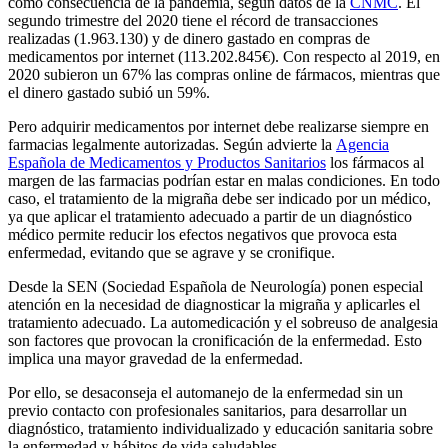
como consecuencia de la pandemia, según datos de la
CNMC
. El
segundo trimestre del 2020 tiene el récord de transacciones
realizadas (1.963.130) y de dinero gastado en compras de
medicamentos por internet (113.202.845€). Con respecto al 2019, en
2020 subieron un 67% las compras online de fármacos, mientras que
el dinero gastado subió un 59%.
Pero adquirir medicamentos por internet debe realizarse siempre en
farmacias legalmente autorizadas. Según advierte la
Agencia
Española de Medicamentos y Productos Sanitarios
los fármacos al
margen de las farmacias podrían estar en malas condiciones. En todo
caso, el tratamiento de la migraña debe ser indicado por un médico,
ya que aplicar el tratamiento adecuado a partir de un diagnóstico
médico permite reducir los efectos negativos que provoca esta
enfermedad, evitando que se agrave y se cronifique.
Desde la SEN (Sociedad Española de Neurología) ponen especial
atención en la necesidad de diagnosticar la migraña y aplicarles el
tratamiento adecuado. La automedicación y el sobreuso de analgesia
son factores que provocan la cronificación de la enfermedad. Esto
implica una mayor gravedad de la enfermedad.
Por ello, se desaconseja el automanejo de la enfermedad sin un
previo contacto con profesionales sanitarios, para desarrollar un
diagnóstico, tratamiento individualizado y educación sanitaria sobre
la enfermedad y hábitos de vida saludables.