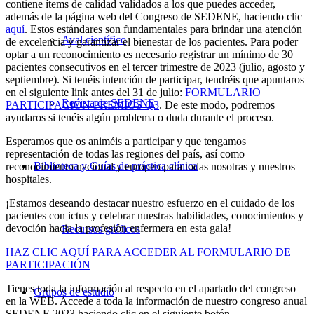
contiene ítems de calidad validados a los que puedes acceder,
además de la página web del Congreso de SEDENE, haciendo clic
aquí
. Estos estándares son fundamentales para brindar una atención
Aval científico
de excelencia y garantizar el bienestar de los pacientes. Para poder
optar a un reconocimiento es necesario registrar un mínimo de 30
pacientes consecutivos en el tercer trimestre de 2023 (julio, agosto y
septiembre). Si tenéis intención de participar, tendréis que apuntaros
en el siguiente link antes del 31 de julio:
FORMULARIO
Revista de SEDENE
PARTICIPACIÓN PREMIOS Q3
. De este modo, podremos
ayudaros si tenéis algún problema o duda durante el proceso.
Esperamos que os animéis a participar y que tengamos
representación de todas las regiones del país, así como
Biblioteca y Guías de práctica clínica
reconocimiento nacional y europeo para todas nosotras y nuestros
hospitales.
¡Estamos deseando destacar nuestro esfuerzo en el cuidado de los
pacientes con ictus y celebrar nuestras habilidades, conocimientos y
devoción hacia la profesión enfermera en esta gala!
Recursos gráficos
HAZ CLIC AQUÍ PARA ACCEDER AL FORMULARIO DE
PARTICIPACIÓN
Tienes toda la información al respecto en el apartado del congreso
Grupos de estudio
en la WEB. Accede a toda la información de nuestro congreso anual
SEDENE 2023 haciendo clic en el siguiente botón.