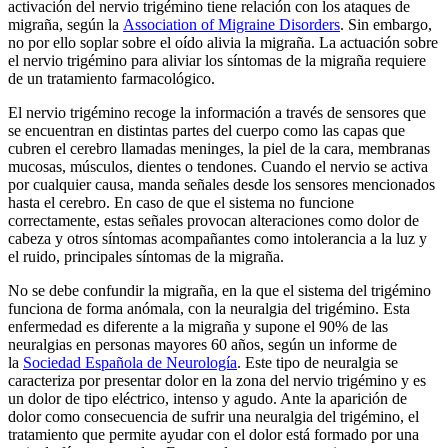
activación del nervio trigémino tiene relación con los ataques de
migraña, según la
Association of Migraine Disorders
. Sin embargo,
no por ello soplar sobre el oído alivia la migraña. La actuación sobre
el nervio trigémino para aliviar los síntomas de la migraña requiere
de un tratamiento farmacológico.
El nervio trigémino recoge la información a través de sensores que
se encuentran en distintas partes del cuerpo como las capas que
cubren el cerebro llamadas meninges, la piel de la cara, membranas
mucosas, músculos, dientes o tendones. Cuando el nervio se activa
por cualquier causa, manda señales desde los sensores mencionados
hasta el cerebro. En caso de que el sistema no funcione
correctamente, estas señales provocan alteraciones como dolor de
cabeza y otros síntomas acompañantes como intolerancia a la luz y
el ruido, principales síntomas de la migraña.
No se debe confundir la migraña, en la que el sistema del trigémino
funciona de forma anómala, con la neuralgia del trigémino. Esta
enfermedad es diferente a la migraña y supone el 90% de las
neuralgias en personas mayores 60 años, según un informe de
la
Sociedad Española de Neurología
. Este tipo de neuralgia se
caracteriza por presentar dolor en la zona del nervio trigémino y es
un dolor de tipo eléctrico, intenso y agudo. Ante la aparición de
dolor como consecuencia de sufrir una neuralgia del trigémino, el
tratamiento que permite ayudar con el dolor está formado por una