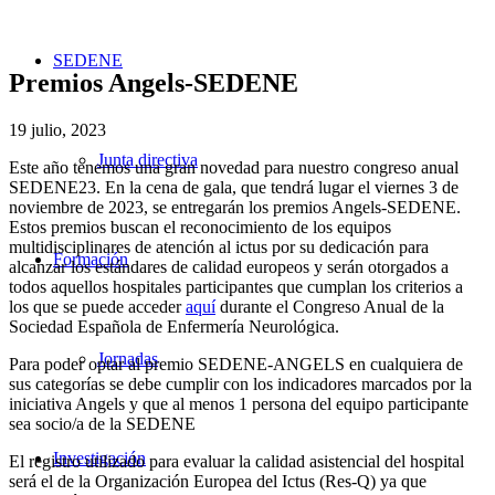
SEDENE
Premios Angels-SEDENE
19 julio, 2023
Junta directiva
Este año tenemos una gran novedad para nuestro congreso anual
SEDENE23. En la cena de gala, que tendrá lugar el viernes 3 de
noviembre de 2023, se entregarán los premios Angels-SEDENE.
Estos premios buscan el reconocimiento de los equipos
multidisciplinares de atención al ictus por su dedicación para
Formación
alcanzar los estándares de calidad europeos y serán otorgados a
todos aquellos hospitales participantes que cumplan los criterios a
los que se puede acceder
aquí
durante el Congreso Anual de la
Sociedad Española de Enfermería Neurológica.
Jornadas
Para poder optar al premio SEDENE-ANGELS en cualquiera de
sus categorías se debe cumplir con los indicadores marcados por la
iniciativa Angels y que al menos 1 persona del equipo participante
sea socio/a de la SEDENE
Investigación
El registro utilizado para evaluar la calidad asistencial del hospital
será el de la Organización Europea del Ictus (Res-Q) ya que