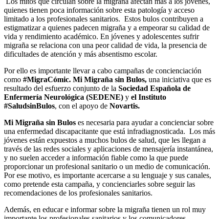
Los mitos que circulan sobre la migraña afectan más a los jóvenes,
quienes tienen poca información sobre esta patología y acceso
limitado a los profesionales sanitarios.
Estos bulos contribuyen a
estigmatizar a quienes padecen migraña y a empeorar su calidad de
vida y rendimiento académico. En jóvenes y adolescentes sufrir
migraña se relaciona con una peor calidad de vida, la presencia de
dificultades de atención y más absentismo escolar.
Por ello es importante llevar a cabo campañas de concienciación
como
#MigraCómic.
Mi Migraña sin Bulos,
una iniciativa que es
resultado del esfuerzo conjunto de la
Sociedad Española de
Enfermería Neurológica (SEDENE)
y
el Instituto
#SaludsinBulos
, con el apoyo de
Novartis.
Mi Migraña sin Bulos
es necesaria para ayudar a concienciar sobre
una enfermedad discapacitante que está infradiagnosticada. Los más
jóvenes están expuestos a muchos bulos de salud, que les llegan a
través de las redes sociales y aplicaciones de mensajería instantánea,
y no suelen acceder a información fiable como la que puede
proporcionar un profesional sanitario o un medio de comunicación.
Por ese motivo, es importante acercarse a su lenguaje y sus canales,
como pretende esta campaña, y concienciarles sobre seguir las
recomendaciones de los profesionales sanitarios.
Además, en educar e informar sobre la migraña tienen un rol muy
importante los profesionales sanitarios y los comunicadores