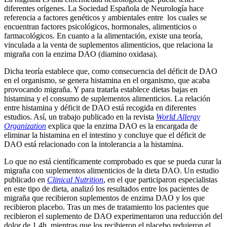
diferentes orígenes. La Sociedad Española de Neurología hace
referencia a factores genéticos y ambientales entre los cuales se
encuentran factores psicológicos, hormonales, alimenticios o
farmacológicos. En cuanto a la alimentación, existe una teoría,
vinculada a la venta de suplementos alimenticios, que relaciona la
migraña con la enzima DAO (diamino oxidasa).
Dicha teoría establece que, como consecuencia del déficit de DAO
en el organismo, se genera histamina en el organismo, que acaba
provocando migraña. Y para tratarla establece dietas bajas en
histamina y el consumo de suplementos alimenticios. La relación
entre histamina y déficit de DAO está recogida en diferentes
estudios. Así, un trabajo publicado en la revista
World Allergy
Organization
explica que la enzima DAO es la encargada de
eliminar la histamina en el intestino y concluye que el déficit de
DAO está relacionado con la intolerancia a la histamina.
Lo que no está científicamente comprobado es que se pueda curar la
migraña con suplementos alimenticios de la dieta DAO. Un estudio
publicado en
Clinical Nutrition
, en el que participaron especialistas
en este tipo de dieta, analizó los resultados entre los pacientes de
migraña que recibieron suplementos de enzima DAO y los que
recibieron placebo. Tras un mes de tratamiento los pacientes que
recibieron el suplemento de DAO experimentaron una reducción del
dolor de 1,4h, mientras que los recibieron el placebo redujeron el