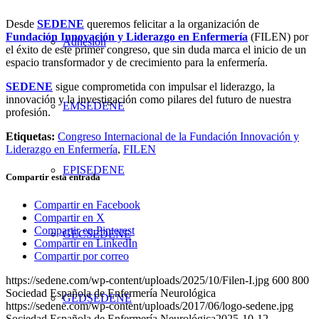
Desde
SEDENE
queremos felicitar a la organización de
Fundación Innovación y Liderazgo en Enfermería
(FILEN) por
Adhesión
el éxito de este primer congreso, que sin duda marca el inicio de un
espacio transformador y de crecimiento para la enfermería.
SEDENE
sigue comprometida con impulsar el liderazgo, la
innovación y la investigación como pilares del futuro de nuestra
EMSEDENE
profesión.
Etiquetas:
Congreso Internacional de la Fundación Innovación y
Liderazgo en Enfermería
,
FILEN
EPISEDENE
Compartir esta entrada
Compartir en Facebook
Compartir en X
Compartir en Pinterest
GECSEDENE
Compartir en LinkedIn
Compartir por correo
https://sedene.com/wp-content/uploads/2025/10/Filen-I.jpg
600
800
Sociedad Española de Enfermería Neurológica
GEDSEDENE
https://sedene.com/wp-content/uploads/2017/06/logo-sedene.jpg
Sociedad Española de Enfermería Neurológica
2025-10-12