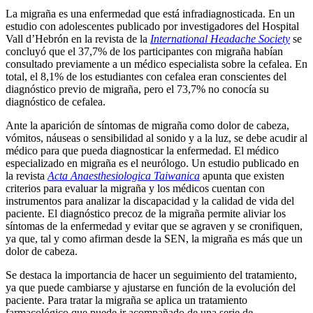
La migraña es una enfermedad que está infradiagnosticada. En un
estudio con adolescentes publicado por investigadores del Hospital
Vall d’Hebrón en la revista de la
International Headache Society
se
concluyó que el 37,7% de los participantes con migraña habían
consultado previamente a un médico especialista sobre la cefalea. En
total, el 8,1% de los estudiantes con cefalea eran conscientes del
diagnóstico previo de migraña, pero el 73,7% no conocía su
diagnóstico de cefalea.
Ante la aparición de síntomas de migraña como dolor de cabeza,
vómitos, náuseas o sensibilidad al sonido y a la luz, se debe acudir al
médico para que pueda diagnosticar la enfermedad. El médico
especializado en migraña es el neurólogo. Un estudio publicado en
la revista
Acta Anaesthesiologica Taiwanica
apunta que existen
criterios para evaluar la migraña y los médicos cuentan con
instrumentos para analizar la discapacidad y la calidad de vida del
paciente. El diagnóstico precoz de la migraña permite aliviar los
síntomas de la enfermedad y evitar que se agraven y se cronifiquen,
ya que, tal y como afirman desde la SEN, la migraña es más que un
dolor de cabeza.
Se destaca la importancia de hacer un seguimiento del tratamiento,
ya que puede cambiarse y ajustarse en función de la evolución del
paciente. Para tratar la migraña se aplica un tratamiento
farmacológico que puede ir acompañado de una serie de