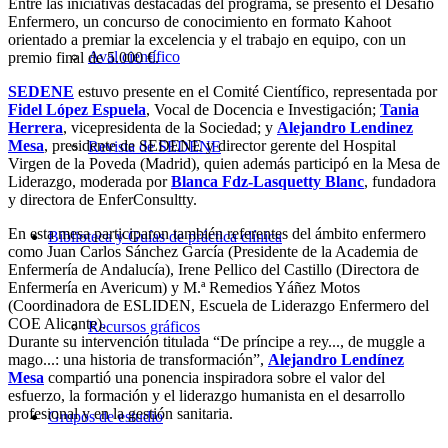
Entre las iniciativas destacadas del programa, se presentó el Desafío
Enfermero, un concurso de conocimiento en formato Kahoot
orientado a premiar la excelencia y el trabajo en equipo, con un
Aval científico
premio final de 5.000 €.
SEDENE
estuvo presente en el Comité Científico, representada por
Fidel López Espuela
, Vocal de Docencia e Investigación;
Tania
Herrera
, vicepresidenta de la Sociedad; y
Alejandro Lendinez
Mesa
, presidente de SEDENE y director gerente del Hospital
Revista de SEDENE
Virgen de la Poveda (Madrid), quien además participó en la Mesa de
Liderazgo, moderada por
Blanca Fdz-Lasquetty Blanc
, fundadora
y directora de EnferConsultty.
En esta mesa participaron también referentes del ámbito enfermero
Biblioteca y Guías de práctica clínica
como Juan Carlos Sánchez García (Presidente de la Academia de
Enfermería de Andalucía), Irene Pellico del Castillo (Directora de
Enfermería en Avericum) y M.ª Remedios Yáñez Motos
(Coordinadora de ESLIDEN, Escuela de Liderazgo Enfermero del
COE Alicante).
Recursos gráficos
Durante su intervención titulada “De príncipe a rey..., de muggle a
mago...: una historia de transformación”,
Alejandro Lendínez
Mesa
compartió una ponencia inspiradora sobre el valor del
esfuerzo, la formación y el liderazgo humanista en el desarrollo
profesional y en la gestión sanitaria.
Grupos de estudio