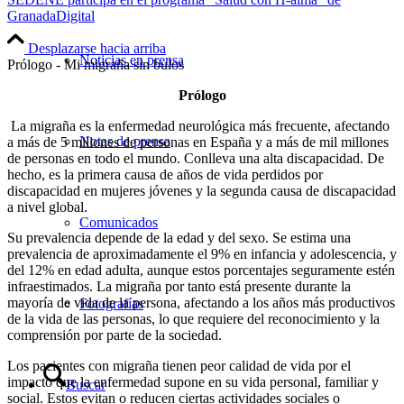
GranadaDigital
Desplazarse hacia arriba
Noticias en prensa
Prólogo - Mi migraña sin bulos
Prólogo
La migraña es la enfermedad neurológica más frecuente, afectando
Notas de prensa
a más de 5 millones de personas en España y a más de mil millones
de personas en todo el mundo. Conlleva una alta discapacidad. De
hecho, es la primera causa de años de vida perdidos por
discapacidad en mujeres jóvenes y la segunda causa de discapacidad
a nivel global.
Comunicados
Su prevalencia depende de la edad y del sexo. Se estima una
prevalencia de aproximadamente el 9% en infancia y adolescencia, y
del 12% en edad adulta, aunque estos porcentajes seguramente estén
infraestimados. La migraña por tanto está presente durante la
mayoría de vida de la persona, afectando a los años más productivos
Fotografías
de la vida de las personas, lo que requiere del reconocimiento y la
comprensión por parte de la sociedad.
Los pacientes con migraña tienen peor calidad de vida por el
impacto que la enfermedad supone en su vida personal, familiar y
Buscar
social. Estos evitan o reducen ciertas actividades sociales o