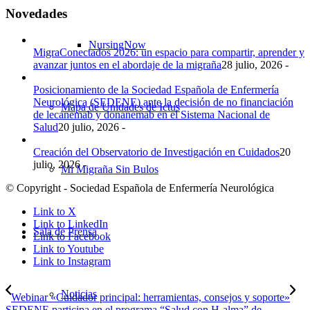
Novedades
NursingNow
MigraConectados 2026: un espacio para compartir, aprender y
avanzar juntos en el abordaje de la migraña
28 julio, 2026 -
Posicionamiento de la Sociedad Española de Enfermería
Neurológica (SEDENE) ante la decisión de no financiación
Mapa de Unidades de Ictus
de lecanemab y donanemab en el Sistema Nacional de
Salud
20 julio, 2026 -
Creación del Observatorio de Investigación en Cuidados
20
julio, 2026 -
Mi Migraña Sin Bulos
© Copyright - Sociedad Española de Enfermería Neurológica
Link to X
Link to LinkedIn
Sala de Prensa
Link to Facebook
Link to Youtube
Link to Instagram
Noticias
Webinar «Cuidador principal: herramientas, consejos y soporte»
SEDENE participa en el programa “Salud con H-alma” de