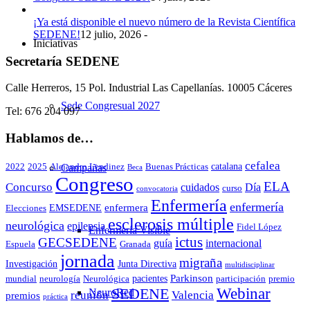
¡Ya está disponible el nuevo número de la Revista Científica
SEDENE!
12 julio, 2026 -
Iniciativas
Secretaría SEDENE
Calle Herreros, 15 Pol. Industrial Las Capellanías. 10005 Cáceres
Sede Congresual 2027
Tel: 676 204 097
Hablamos de…
cefalea
catalana
2022
2025
Alejandro Lendinez
Buenas Prácticas
Campañas
Beca
Congreso
ELA
Concurso
cuidados
Día
curso
convocatoria
Enfermería
enfermería
enfermera
EMSEDENE
Elecciones
esclerosis múltiple
neurológica
epilepsia
Fidel López
Enfermería Visible
ictus
GECSEDENE
guía
internacional
Espuela
Granada
jornada
migraña
Investigación
Junta Directiva
multidisciplinar
Parkinson
pacientes
mundial
neurología
Neurológica
participación
premio
Webinar
SEDENE
NeuroRed
reunión
Valencia
premios
práctica