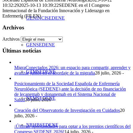
10:32:29
2025-10-13 10:39:22
SEDENE en el I Congreso
Internacional de la Fundación Innovación y Liderazgo en
Enfermería (FILEN)
GENINCISEDENE
Archivos
Archivos
GENSEDENE
Últimas noticias
MigraConectados 2026: un espacio para compartir, aprender y
GTMSEDENE
avanzar juntos en el abordaje de la migraña
28 julio, 2026 -
Posicionamiento de la Sociedad Española de Enfermería
Neurológica (SEDENE) ante la decisión de no financiación
de lecanemab y donanemab en el Sistema Nacional de
NEMSEDENE
Salud
20 julio, 2026 -
Creación del Observatorio de Investigación en Cuidados
20
julio, 2026 -
NRHBSEDENE
¡Últimas oportunidades para optar a los premios científicos del
Congreso SEDENE 2026!
14 julio, 2026 -