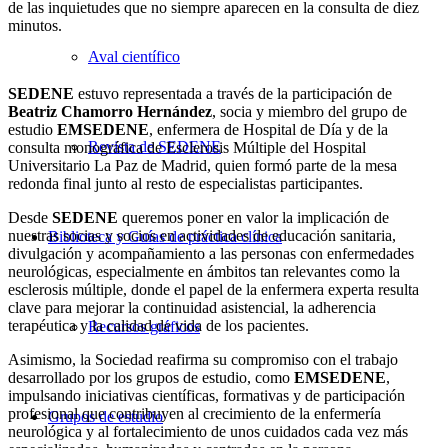
de las inquietudes que no siempre aparecen en la consulta de diez
minutos.
Aval científico
SEDENE
estuvo representada a través de la participación de
Beatriz Chamorro Hernández
, socia y miembro del grupo de
estudio
EMSEDENE
, enfermera de Hospital de Día y de la
Revista de SEDENE
consulta monográfica de Esclerosis Múltiple del Hospital
Universitario La Paz de Madrid, quien formó parte de la mesa
redonda final junto al resto de especialistas participantes.
Desde
SEDENE
queremos poner en valor la implicación de
nuestras socias y socios en actividades de educación sanitaria,
Biblioteca y Guías de práctica clínica
divulgación y acompañamiento a las personas con enfermedades
neurológicas, especialmente en ámbitos tan relevantes como la
esclerosis múltiple, donde el papel de la enfermera experta resulta
clave para mejorar la continuidad asistencial, la adherencia
terapéutica y la calidad de vida de los pacientes.
Recursos gráficos
Asimismo, la Sociedad reafirma su compromiso con el trabajo
desarrollado por los grupos de estudio, como
EMSEDENE
,
impulsando iniciativas científicas, formativas y de participación
profesional que contribuyen al crecimiento de la enfermería
Grupos de estudio
neurológica y al fortalecimiento de unos cuidados cada vez más