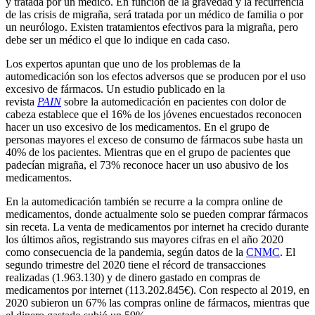
y tratada por un médico. En función de la gravedad y la recurrencia
de las crisis de migraña, será tratada por un médico de familia o por
un neurólogo. Existen tratamientos efectivos para la migraña, pero
debe ser un médico el que lo indique en cada caso.
Los expertos apuntan que uno de los problemas de la
automedicación son los efectos adversos que se producen por el uso
excesivo de fármacos. Un estudio publicado en la
revista
PAIN
sobre la automedicación en pacientes con dolor de
cabeza establece que el 16% de los jóvenes encuestados reconocen
hacer un uso excesivo de los medicamentos. En el grupo de
personas mayores el exceso de consumo de fármacos sube hasta un
40% de los pacientes. Mientras que en el grupo de pacientes que
padecían migraña, el 73% reconoce hacer un uso abusivo de los
medicamentos.
En la automedicación también se recurre a la compra online de
medicamentos, donde actualmente solo se pueden comprar fármacos
sin receta. La venta de medicamentos por internet ha crecido durante
los últimos años, registrando sus mayores cifras en el año 2020
como consecuencia de la pandemia, según datos de la
CNMC
. El
segundo trimestre del 2020 tiene el récord de transacciones
realizadas (1.963.130) y de dinero gastado en compras de
medicamentos por internet (113.202.845€). Con respecto al 2019, en
2020 subieron un 67% las compras online de fármacos, mientras que