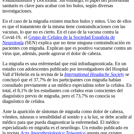
#SaludsinBulos y Doctoralia. Sin embargo, el papel del profesional
sanitario es clave para acabar con los bulos, según diversas
investigaciones.
En el caso de la migraña existen muchos bulos y mitos. Uno de ellos
es que el tratamiento de la misma tiene contraindicaciones con las
vacunas, lo que no es cierto. En el caso de la vacuna contra la
Covid-19, el
Grupo de Cefalea de la Sociedad Española de
Neurología
(SEN) explica que no tiene ninguna contraindicación en
pacientes con migraña. Explican que es positivo vacunarse contra un
virus que, además, puede agravar el dolor de cabeza.
La migraña es una enfermedad que está infradiagnosticada. En un
estudio con adolescentes publicado por investigadores del Hospital
Vall d’Hebrón en la revista de la
International Headache Society
se
concluyó que el 37,7% de los participantes con migraña habían
consultado previamente a un médico especialista sobre la cefalea. En
total, el 8,1% de los estudiantes con cefalea eran conscientes del
diagnóstico previo de migraña, pero el 73,7% no conocía su
diagnóstico de cefalea.
Ante la aparición de síntomas de migraña como dolor de cabeza,
vómitos, náuseas o sensibilidad al sonido y a la luz, se debe acudir al
médico para que pueda diagnosticar la enfermedad. El médico
especializado en migraña es el neurólogo. Un estudio publicado en
la revista
Acta Anaesthesiologica Taiwanica
apunta que existen