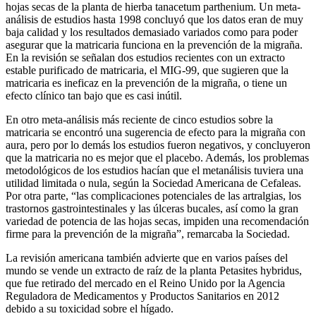
hojas secas de la planta de hierba tanacetum parthenium. Un meta-
análisis de estudios hasta 1998 concluyó que los datos eran de muy
baja calidad y los resultados demasiado variados como para poder
asegurar que la matricaria funciona en la prevención de la migraña.
En la revisión se señalan dos estudios recientes con un extracto
estable purificado de matricaria, el MIG-99, que sugieren que la
matricaria es ineficaz en la prevención de la migraña, o tiene un
efecto clínico tan bajo que es casi inútil.
En otro meta-análisis más reciente de cinco estudios sobre la
matricaria se encontró una sugerencia de efecto para la migraña con
aura, pero por lo demás los estudios fueron negativos, y concluyeron
que la matricaria no es mejor que el placebo. Además, los problemas
metodológicos de los estudios hacían que el metanálisis tuviera una
utilidad limitada o nula, según la Sociedad Americana de Cefaleas.
Por otra parte, “las complicaciones potenciales de las artralgias, los
trastornos gastrointestinales y las úlceras bucales, así como la gran
variedad de potencia de las hojas secas, impiden una recomendación
firme para la prevención de la migraña”, remarcaba la Sociedad.
La revisión americana también advierte que en varios países del
mundo se vende un extracto de raíz de la planta Petasites hybridus,
que fue retirado del mercado en el Reino Unido por la Agencia
Reguladora de Medicamentos y Productos Sanitarios en 2012
debido a su toxicidad sobre el hígado.