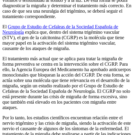
vómitos o sensibilidad al sonido y a la luz. De esta forma se podrá
diagnosticar la migraña y determinar el tratamiento más correcto. En
caso de que sea una neuralgia del trigémino, se deberá seguir el
tratamiento correspondiente.
El
Grupo de Estudio de Cefaleas de la Sociedad Española de
Neurología
explica que, dentro del sistema trigémino vascular
(STV), el gen de la calcitonina (CGRP) es la molécula que tiene
mayor papel en la activación del sistema trigémino vascular,
causante de los ataques de migraña.
El tratamiento más actual que se aplica para tratar la migraña de
forma preventiva se centra en la intervención sobre el CGRP. Para
ello, la Agencia Europea del Medicamento ha aprobado anticuerpos
monoclonales que bloquean la acción del CGRP. De esta forma, se
actúa sobre una molécula que tiene relevancia en el desarrollo de la
migraña, según un estudio realizado por el Grupo de Estudio de
Cefaleas de la Sociedad Española de Neurología. El CGRP no solo
está presente durante las crisis de migraña de forma excesiva, sino
que también está elevado en los pacientes con migraña entre
ataques.
Por lo tanto, los estudios científicos encuentran relación entre el
nervio trigémino y las crisis de migraña, siendo la activación de este
nervio el causante de algunos de los síntomas de la enfermedad. El
tratamiento de la migraña debe realizarse a partir de las indicaciones