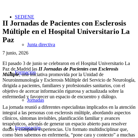
SEDENE
II Jornadas de Pacientes con Esclerosis
Múltiple en el Hospital Universitario La
Paz
Junta directiva
7 junio, 2026
El pasado 3 de junio se celebraron en el Hospital Universitario La
Paz de Madrid las
II Jornadas de Pacientes con Esclerosis
Formación
Múltiple
, una iniciativa promovida por la Unidad de
Neuroinmunología y Esclerosis Múltiple del Servicio de Neurología,
dirigida a pacientes, familiares y profesionales sanitarios, con el
objetivo de acercar información rigurosa y actualizada sobre la
enfermedad y favorecer un espacio de encuentro y diálogo.
Jornadas
La jornada reunió a diferentes especialistas implicados en la atención
integral a las personas con esclerosis múltiple, abordando aspectos
clínicos, síntomas invisibles, planificación familiar y avances
terapéuticos, además de generar un espacio abierto para resolver
Investigación
dudas y compartir experiencias. Un formato multidisciplinar que,
como bien sabemos en enfermería, “pone cara y contexto” a muchas