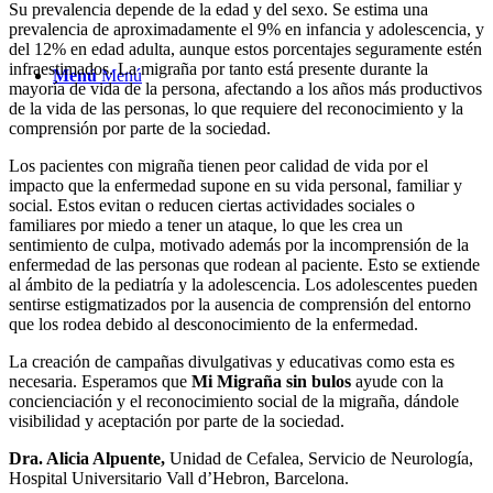
Su prevalencia depende de la edad y del sexo. Se estima una
prevalencia de aproximadamente el 9% en infancia y adolescencia, y
del 12% en edad adulta, aunque estos porcentajes seguramente estén
infraestimados. La migraña por tanto está presente durante la
Menú
Menú
mayoría de vida de la persona, afectando a los años más productivos
de la vida de las personas, lo que requiere del reconocimiento y la
comprensión por parte de la sociedad.
Los pacientes con migraña tienen peor calidad de vida por el
impacto que la enfermedad supone en su vida personal, familiar y
social. Estos evitan o reducen ciertas actividades sociales o
familiares por miedo a tener un ataque, lo que les crea un
sentimiento de culpa, motivado además por la incomprensión de la
enfermedad de las personas que rodean al paciente. Esto se extiende
al ámbito de la pediatría y la adolescencia. Los adolescentes pueden
sentirse estigmatizados por la ausencia de comprensión del entorno
que los rodea debido al desconocimiento de la enfermedad.
La creación de campañas divulgativas y educativas como esta es
necesaria. Esperamos que
Mi
Migraña sin bulos
ayude con la
concienciación y el reconocimiento social de la migraña, dándole
visibilidad y aceptación por parte de la sociedad.
Dra. Alicia Alpuente,
Unidad de Cefalea, Servicio de Neurología,
Hospital Universitario Vall d’Hebron, Barcelona.