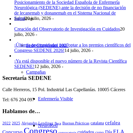
Posicionamiento de la Sociedad Española de Enfermería
Neurológica (SEDENE) ante la decisión de no financiación
de lecanemab y donanemab en el Sistema Nacional de
Salud
20 julio, 2026 -
Iniciativas
Creación del Observatorio de Investigación en Cuidados
20
julio, 2026 -
¡Últimas oportunidades para optar a los premios científicos del
Sede Congresual 2027
Congreso SEDENE 2026!
14 julio, 2026 -
¡Ya está disponible el nuevo número de la Revista Científica
SEDENE!
12 julio, 2026 -
Campañas
Secretaría SEDENE
Calle Herreros, 15 Pol. Industrial Las Capellanías. 10005 Cáceres
Enfermería Visible
Tel: 676 204 097
Hablamos de…
cefalea
catalana
2022
2025
Alejandro Lendinez
Buenas Prácticas
Beca
NeuroRed
Congreso
ELA
Concurso
cuidados
Día
curso
convocatoria