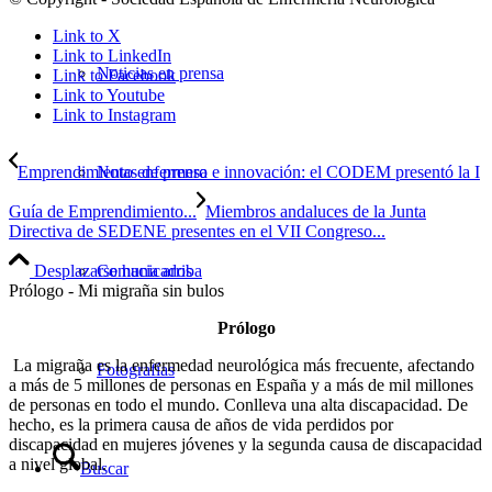
Link to X
Link to LinkedIn
Noticias en prensa
Link to Facebook
Link to Youtube
Link to Instagram
Emprendimiento enfermero e innovación: el CODEM presentó la I
Notas de prensa
Guía de Emprendimiento...
Miembros andaluces de la Junta
Directiva de SEDENE presentes en el VII Congreso...
Desplazarse hacia arriba
Comunicados
Prólogo - Mi migraña sin bulos
Prólogo
La migraña es la enfermedad neurológica más frecuente, afectando
Fotografías
a más de 5 millones de personas en España y a más de mil millones
de personas en todo el mundo. Conlleva una alta discapacidad. De
hecho, es la primera causa de años de vida perdidos por
discapacidad en mujeres jóvenes y la segunda causa de discapacidad
a nivel global.
Buscar