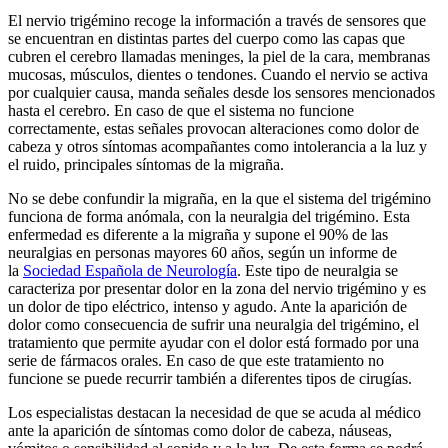
El nervio trigémino recoge la información a través de sensores que
se encuentran en distintas partes del cuerpo como las capas que
cubren el cerebro llamadas meninges, la piel de la cara, membranas
mucosas, músculos, dientes o tendones. Cuando el nervio se activa
por cualquier causa, manda señales desde los sensores mencionados
hasta el cerebro. En caso de que el sistema no funcione
correctamente, estas señales provocan alteraciones como dolor de
cabeza y otros síntomas acompañantes como intolerancia a la luz y
el ruido, principales síntomas de la migraña.
No se debe confundir la migraña, en la que el sistema del trigémino
funciona de forma anómala, con la neuralgia del trigémino. Esta
enfermedad es diferente a la migraña y supone el 90% de las
neuralgias en personas mayores 60 años, según un informe de
la
Sociedad Española de Neurología
. Este tipo de neuralgia se
caracteriza por presentar dolor en la zona del nervio trigémino y es
un dolor de tipo eléctrico, intenso y agudo. Ante la aparición de
dolor como consecuencia de sufrir una neuralgia del trigémino, el
tratamiento que permite ayudar con el dolor está formado por una
serie de fármacos orales. En caso de que este tratamiento no
funcione se puede recurrir también a diferentes tipos de cirugías.
Los especialistas destacan la necesidad de que se acuda al médico
ante la aparición de síntomas como dolor de cabeza, náuseas,