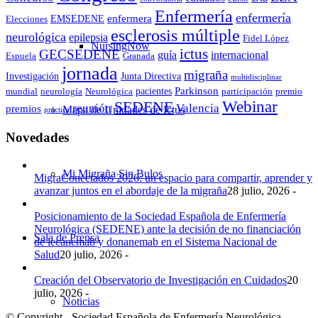
Enfermería
enfermería
enfermera
EMSEDENE
Elecciones
esclerosis múltiple
neurológica
epilepsia
Fidel López
NursingNow
ictus
GECSEDENE
guía
internacional
Espuela
Granada
jornada
migraña
Investigación
Junta Directiva
multidisciplinar
Parkinson
pacientes
mundial
neurología
Neurológica
participación
premio
Webinar
SEDENE
reunión
Valencia
premios
Mapa de Unidades de Ictus
práctica
Novedades
Mi Migraña Sin Bulos
MigraConectados 2026: un espacio para compartir, aprender y
avanzar juntos en el abordaje de la migraña
28 julio, 2026 -
Posicionamiento de la Sociedad Española de Enfermería
Neurológica (SEDENE) ante la decisión de no financiación
Sala de Prensa
de lecanemab y donanemab en el Sistema Nacional de
Salud
20 julio, 2026 -
Creación del Observatorio de Investigación en Cuidados
20
julio, 2026 -
Noticias
© Copyright - Sociedad Española de Enfermería Neurológica