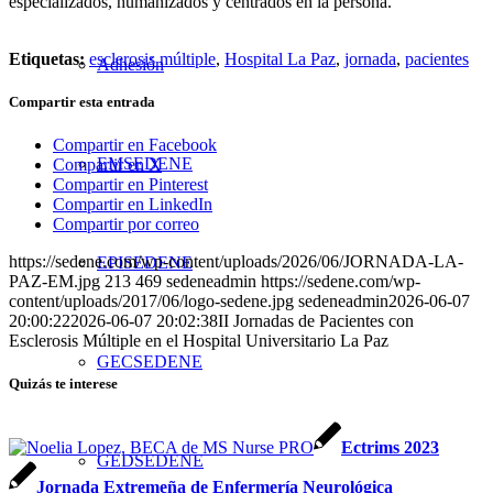
especializados, humanizados y centrados en la persona.
Etiquetas:
esclerosis múltiple
,
Hospital La Paz
,
jornada
,
pacientes
Adhesión
Compartir esta entrada
Compartir en Facebook
EMSEDENE
Compartir en X
Compartir en Pinterest
Compartir en LinkedIn
Compartir por correo
https://sedene.com/wp-content/uploads/2026/06/JORNADA-LA-
EPISEDENE
PAZ-EM.jpg
213
469
sedeneadmin
https://sedene.com/wp-
content/uploads/2017/06/logo-sedene.jpg
sedeneadmin
2026-06-07
20:00:22
2026-06-07 20:02:38
II Jornadas de Pacientes con
Esclerosis Múltiple en el Hospital Universitario La Paz
GECSEDENE
Quizás te interese
Ectrims 2023
GEDSEDENE
Jornada Extremeña de Enfermería Neurológica