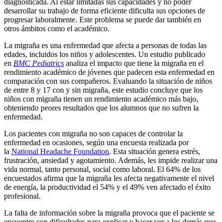
diagnosticada. Al estar limitadas sus capacidades y no poder
desarrollar su trabajo de forma eficiente dificulta sus opciones de
progresar laboralmente. Este problema se puede dar también en
otros ámbitos como el académico.
La migraña es una enfermedad que afecta a personas de todas las
edades, incluidos los niños y adolescentes. Un estudio publicado
en
BMC Pediatrics
analiza el impacto que tiene la migraña en el
rendimiento académico de jóvenes que padecen esta enfermedad en
comparación con sus compañeros. Evaluando la situación de niños
de entre 8 y 17 con y sin migraña, este estudio concluye que los
niños con migraña tienen un rendimiento académico más bajo,
obteniendo peores resultados que los alumnos que no sufren la
enfermedad.
Los pacientes con migraña no son capaces de controlar la
enfermedad en ocasiones, según una encuesta realizada por
la
National Headache Foundation
. Esta situación genera estrés,
frustración, ansiedad y agotamiento. Además, les impide realizar una
vida normal, tanto personal, social como laboral. El 64% de los
encuestados afirma que la migraña les afecta negativamente el nivel
de energía, la productividad el 54% y el 49% ven afectado el éxito
profesional.
La falta de información sobre la migraña provoca que el paciente se
encuentre con dificultades para explicar y hacer ver a los demás que