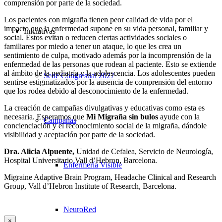
comprensión por parte de la sociedad.
Los pacientes con migraña tienen peor calidad de vida por el
impacto que la enfermedad supone en su vida personal, familiar y
Iniciativas
social. Estos evitan o reducen ciertas actividades sociales o
familiares por miedo a tener un ataque, lo que les crea un
sentimiento de culpa, motivado además por la incomprensión de la
enfermedad de las personas que rodean al paciente. Esto se extiende
al ámbito de la pediatría y la adolescencia. Los adolescentes pueden
Sede Congresual 2027
sentirse estigmatizados por la ausencia de comprensión del entorno
que los rodea debido al desconocimiento de la enfermedad.
La creación de campañas divulgativas y educativas como esta es
necesaria. Esperamos que
Mi
Migraña sin bulos
ayude con la
Campañas
concienciación y el reconocimiento social de la migraña, dándole
visibilidad y aceptación por parte de la sociedad.
Dra. Alicia Alpuente,
Unidad de Cefalea, Servicio de Neurología,
Hospital Universitario Vall d’Hebron, Barcelona.
Enfermería Visible
Migraine Adaptive Brain Program, Headache Clinical and Research
Group, Vall d’Hebron Institute of Research, Barcelona.
NeuroRed
×