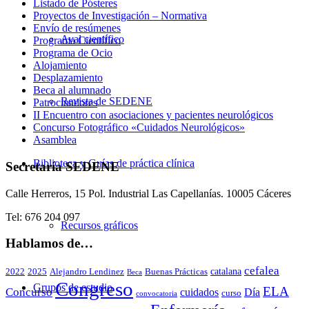
Listado de Pósteres
Proyectos de Investigación – Normativa
Envío de resúmenes
Aval científico
Programa Científico
Programa de Ocio
Alojamiento
Desplazamiento
Beca al alumnado
Revista de SEDENE
Patrocinadores
II Encuentro con asociaciones y pacientes neurológicos
Concurso Fotográfico «Cuidados Neurológicos»
Asamblea
Biblioteca y Guías de práctica clínica
Secretaría SEDENE
Calle Herreros, 15 Pol. Industrial Las Capellanías. 10005 Cáceres
Tel: 676 204 097
Recursos gráficos
Hablamos de…
cefalea
catalana
2022
2025
Alejandro Lendinez
Buenas Prácticas
Beca
Congreso
Grupos de estudio
ELA
Concurso
cuidados
Día
curso
convocatoria