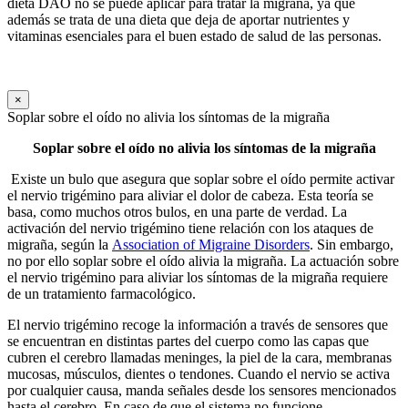
dieta DAO no se puede aplicar para tratar la migraña, ya que
además se trata de una dieta que deja de aportar nutrientes y
vitaminas esenciales para el buen estado de salud de las personas.
×
Soplar sobre el oído no alivia los síntomas de la migraña
Soplar sobre el oído no alivia los síntomas de la migraña
Existe un bulo que asegura que soplar sobre el oído permite activar
el nervio trigémino para aliviar el dolor de cabeza. Esta teoría se
basa, como muchos otros bulos, en una parte de verdad. La
activación del nervio trigémino tiene relación con los ataques de
migraña, según la
Association of Migraine Disorders
. Sin embargo,
no por ello soplar sobre el oído alivia la migraña. La actuación sobre
el nervio trigémino para aliviar los síntomas de la migraña requiere
de un tratamiento farmacológico.
El nervio trigémino recoge la información a través de sensores que
se encuentran en distintas partes del cuerpo como las capas que
cubren el cerebro llamadas meninges, la piel de la cara, membranas
mucosas, músculos, dientes o tendones. Cuando el nervio se activa
por cualquier causa, manda señales desde los sensores mencionados
hasta el cerebro. En caso de que el sistema no funcione