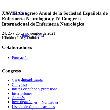
XXVIII Congreso Anual de la Sociedad Española de
SEDENE
Enfermería Neurológica y IV Congreso
Internacional de Enfermería Neurológica
24, 25 y 26 de noviembre de 2021
Junta directiva
Híbrido (Jaén y Online)
Colaboradores
Formación
Congreso
Jornadas
Carta de bienvenida
Congreso
Interés científico y profesional
Inscripciones
Comités
Investigación
Comunicaciones – Normativa
Listado de Comunicaciones