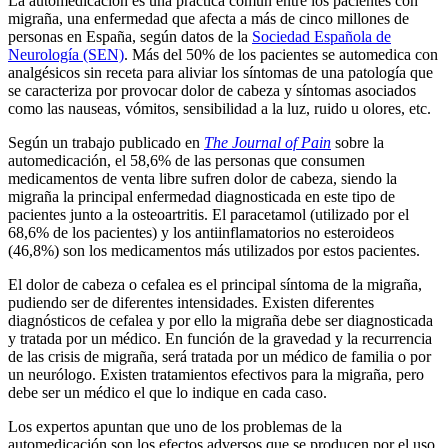
La automedicación es una práctica común entre los pacientes con
migraña, una enfermedad que afecta a más de cinco millones de
personas en España, según datos de la
Sociedad Española de
Neurología (SEN)
. Más del 50% de los pacientes se automedica con
analgésicos sin receta para aliviar los síntomas de una patología que
se caracteriza por provocar dolor de cabeza y síntomas asociados
como las nauseas, vómitos, sensibilidad a la luz, ruido u olores, etc.
Según un trabajo publicado en
The Journal of Pain
sobre la
automedicación, el 58,6% de las personas que consumen
medicamentos de venta libre sufren dolor de cabeza, siendo la
migraña la principal enfermedad diagnosticada en este tipo de
pacientes junto a la osteoartritis. El paracetamol (utilizado por el
68,6% de los pacientes) y los antiinflamatorios no esteroideos
(46,8%) son los medicamentos más utilizados por estos pacientes.
El dolor de cabeza o cefalea es el principal síntoma de la migraña,
pudiendo ser de diferentes intensidades. Existen diferentes
diagnósticos de cefalea y por ello la migraña debe ser diagnosticada
y tratada por un médico. En función de la gravedad y la recurrencia
de las crisis de migraña, será tratada por un médico de familia o por
un neurólogo. Existen tratamientos efectivos para la migraña, pero
debe ser un médico el que lo indique en cada caso.
Los expertos apuntan que uno de los problemas de la
automedicación son los efectos adversos que se producen por el uso