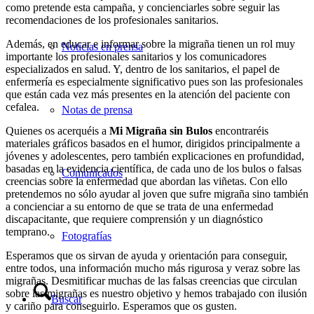
como pretende esta campaña, y concienciarles sobre seguir las
recomendaciones de los profesionales sanitarios.
Además, en educar e informar sobre la migraña tienen un rol muy
Noticias en prensa
importante los profesionales sanitarios y los comunicadores
especializados en salud. Y, dentro de los sanitarios, el papel de
enfermería es especialmente significativo pues son las profesionales
que están cada vez más presentes en la atención del paciente con
cefalea.
Notas de prensa
Quienes os acerquéis a
Mi Migraña sin Bulos
encontraréis
materiales gráficos basados en el humor, dirigidos principalmente a
jóvenes y adolescentes, pero también explicaciones en profundidad,
basadas en la evidencia científica, de cada uno de los bulos o falsas
Comunicados
creencias sobre la enfermedad que abordan las viñetas. Con ello
pretendemos no sólo ayudar al joven que sufre migraña sino también
a concienciar a su entorno de que se trata de una enfermedad
discapacitante, que requiere comprensión y un diagnóstico
temprano.
Fotografías
Esperamos que os sirvan de ayuda y orientación para conseguir,
entre todos, una información mucho más rigurosa y veraz sobre las
migrañas. Desmitificar muchas de las falsas creencias que circulan
sobre las migrañas es nuestro objetivo y hemos trabajado con ilusión
Buscar
y cariño para conseguirlo. Esperamos que os gusten.