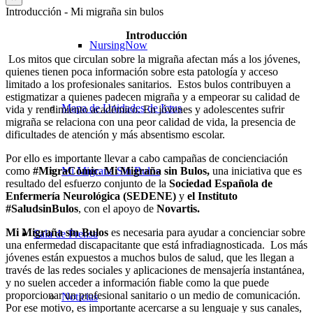
Introducción - Mi migraña sin bulos
Introducción
NursingNow
Los mitos que circulan sobre la migraña afectan más a los jóvenes,
quienes tienen poca información sobre esta patología y acceso
limitado a los profesionales sanitarios.
Estos bulos contribuyen a
estigmatizar a quienes padecen migraña y a empeorar su calidad de
Mapa de Unidades de Ictus
vida y rendimiento académico. En jóvenes y adolescentes sufrir
migraña se relaciona con una peor calidad de vida, la presencia de
dificultades de atención y más absentismo escolar.
Por ello es importante llevar a cabo campañas de concienciación
como
#MigraCómic.
Mi Migraña sin Bulos,
una iniciativa que es
Mi Migraña Sin Bulos
resultado del esfuerzo conjunto de la
Sociedad Española de
Enfermería Neurológica (SEDENE)
y
el Instituto
#SaludsinBulos
, con el apoyo de
Novartis.
Mi Migraña sin Bulos
es necesaria para ayudar a concienciar sobre
Sala de Prensa
una enfermedad discapacitante que está infradiagnosticada. Los más
jóvenes están expuestos a muchos bulos de salud, que les llegan a
través de las redes sociales y aplicaciones de mensajería instantánea,
y no suelen acceder a información fiable como la que puede
proporcionar un profesional sanitario o un medio de comunicación.
Noticias
Por ese motivo, es importante acercarse a su lenguaje y sus canales,