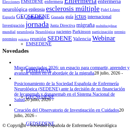
Enfermería
enfermería
enfermera
EMSEDENE
Elecciones
esclerosis múltiple
neurológica
epilepsia
Fidel López
ictus
GECSEDENE
guía
internacional
Adhesión
Espuela
Granada
jornada
migraña
Investigación
Junta Directiva
multidisciplinar
Parkinson
pacientes
mundial
neurología
Neurológica
participación
premio
Webinar
SEDENE
reunión
Valencia
premios
práctica
EMSEDENE
Novedades
MigraConectados 2026: un espacio para compartir, aprender y
EPISEDENE
avanzar juntos en el abordaje de la migraña
28 julio, 2026 -
Posicionamiento de la Sociedad Española de Enfermería
Neurológica (SEDENE) ante la decisión de no financiación
de lecanemab y donanemab en el Sistema Nacional de
GECSEDENE
Salud
20 julio, 2026 -
Creación del Observatorio de Investigación en Cuidados
20
julio, 2026 -
GEDSEDENE
© Copyright - Sociedad Española de Enfermería Neurológica