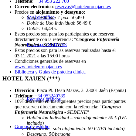
Teléfono
:
+ 34 953 222 700
Correo electrónico
:
reservas@hoteleuropajaen.es
Precios en
alojamiento y desayuno
:
Aval científico
Single estándar 1 pax
: 50,49 €
Doble de Uso Individual
: 56,49 €
Doble
: 64,49 €
Estos precios son para los participantes que reserven
directamente con la referencia: "
Congreso Enfermería
Revista de SEDENE
Neurológica - SEDENE
"
Estos precios son para las reservas realizadas hasta el
03.11.2021 a las 15:00 horas
Condiciones generales de reservas en
www.hoteleuropajaen.es
Biblioteca y Guías de práctica clínica
HOTEL XAUEN (***)
Dirección
: Plaza Pl. Dean Mazas, 3 23001 Jaén (España)
Teléfono
:
+34 953240789
Recursos gráficos
10% descuento en los siguientes precios para participantes
que reserven directamente con la referencia: "
Congreso
Enfermería Neurológica - SEDENE
"
Habitación Individual – solo alojamiento: 50 € (IVA
incluido)
Grupos de estudio
Habitación – solo alojamiento: 69 € (IVA incluido)
Desayuno: 5€/persona