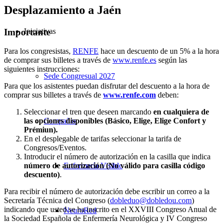
Desplazamiento a Jaén
Importante
Iniciativas
Para los congresistas,
RENFE
hace un descuento de un 5% a la hora
de comprar sus billetes a través de
www.renfe.es
según las
siguientes instrucciones:
Sede Congresual 2027
Para que los asistentes puedan disfrutar del descuento a la hora de
comprar sus billetes a través de
www.renfe.com
deben:
Seleccionar el tren que deseen marcando
en cualquiera de
Campañas
las opciones disponibles (Básico, Elige, Elige Confort y
Prémiun).
En el desplegable de tarifas seleccionar la tarifa de
Congresos/Eventos.
Introducir el número de autorización en la casilla que indica
Enfermería Visible
número de autorización (No válido para casilla código
descuento)
.
Para recibir el número de autorización debe escribir un correo a la
Secretaría Técnica del Congreso (
dobleduo@dobledou.com
)
indicando que usted se ha inscrito en el XXVIII Congreso Anual de
NeuroRed
la Sociedad Española de Enfermería Neurológica y IV Congreso