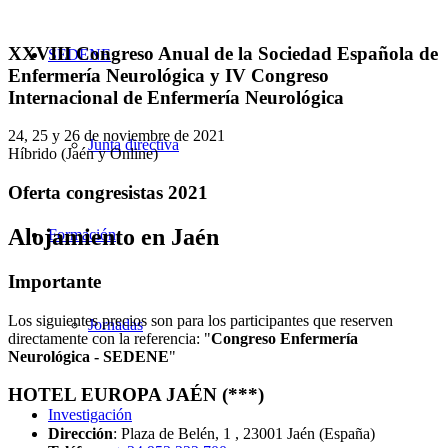
XXVIII Congreso Anual de la Sociedad Española de
SEDENE
Enfermería Neurológica y IV Congreso
Internacional de Enfermería Neurológica
24, 25 y 26 de noviembre de 2021
Junta directiva
Híbrido (Jaén y Online)
Oferta congresistas 2021
Alojamiento en Jaén
Formación
Importante
Los siguientes precios son para los participantes que reserven
Jornadas
directamente con la referencia: "
Congreso Enfermería
Neurológica - SEDENE
"
HOTEL EUROPA JAÉN (***)
Investigación
Dirección
: Plaza de Belén, 1 , 23001 Jaén (España)