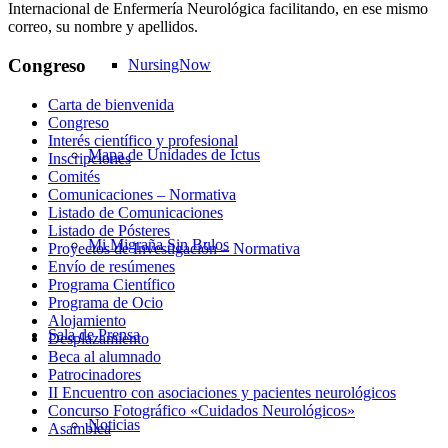
Internacional de Enfermería Neurológica facilitando, en ese mismo
correo, su nombre y apellidos.
Congreso
NursingNow
Carta de bienvenida
Congreso
Interés científico y profesional
Mapa de Unidades de Ictus
Inscripciones
Comités
Comunicaciones – Normativa
Listado de Comunicaciones
Listado de Pósteres
Mi Migraña Sin Bulos
Proyectos de Investigación – Normativa
Envío de resúmenes
Programa Científico
Programa de Ocio
Alojamiento
Sala de Prensa
Desplazamiento
Beca al alumnado
Patrocinadores
II Encuentro con asociaciones y pacientes neurológicos
Concurso Fotográfico «Cuidados Neurológicos»
Noticias
Asamblea