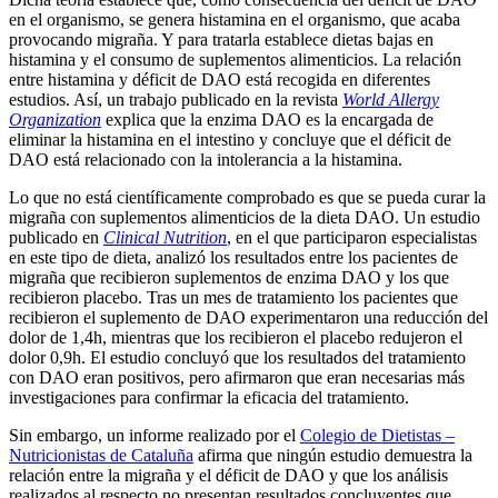
en el organismo, se genera histamina en el organismo, que acaba
provocando migraña. Y para tratarla establece dietas bajas en
histamina y el consumo de suplementos alimenticios. La relación
entre histamina y déficit de DAO está recogida en diferentes
estudios. Así, un trabajo publicado en la revista
World Allergy
Organization
explica que la enzima DAO es la encargada de
eliminar la histamina en el intestino y concluye que el déficit de
DAO está relacionado con la intolerancia a la histamina.
Lo que no está científicamente comprobado es que se pueda curar la
migraña con suplementos alimenticios de la dieta DAO. Un estudio
publicado en
Clinical Nutrition
, en el que participaron especialistas
en este tipo de dieta, analizó los resultados entre los pacientes de
migraña que recibieron suplementos de enzima DAO y los que
recibieron placebo. Tras un mes de tratamiento los pacientes que
recibieron el suplemento de DAO experimentaron una reducción del
dolor de 1,4h, mientras que los recibieron el placebo redujeron el
dolor 0,9h. El estudio concluyó que los resultados del tratamiento
con DAO eran positivos, pero afirmaron que eran necesarias más
investigaciones para confirmar la eficacia del tratamiento.
Sin embargo, un informe realizado por el
Colegio de Dietistas –
Nutricionistas de Cataluña
afirma que ningún estudio demuestra la
relación entre la migraña y el déficit de DAO y que los análisis
realizados al respecto no presentan resultados concluyentes que