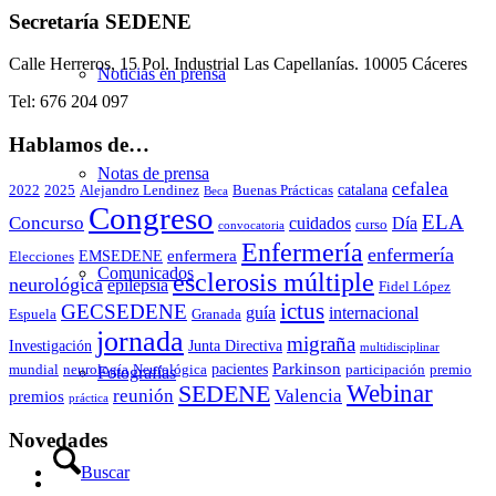
Secretaría SEDENE
Calle Herreros, 15 Pol. Industrial Las Capellanías. 10005 Cáceres
Noticias en prensa
Tel: 676 204 097
Hablamos de…
Notas de prensa
cefalea
catalana
2022
2025
Alejandro Lendinez
Buenas Prácticas
Beca
Congreso
ELA
Concurso
cuidados
Día
curso
convocatoria
Enfermería
enfermería
enfermera
EMSEDENE
Elecciones
Comunicados
esclerosis múltiple
neurológica
epilepsia
Fidel López
ictus
GECSEDENE
guía
internacional
Espuela
Granada
jornada
migraña
Investigación
Junta Directiva
multidisciplinar
Parkinson
pacientes
mundial
neurología
Neurológica
participación
premio
Fotografías
Webinar
SEDENE
reunión
Valencia
premios
práctica
Novedades
Buscar