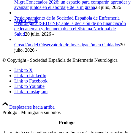
MigraConectados 2026: un espacio para compartir, aprender y
avanzar juntos en el abordaje de la migraña
28 julio, 2026 -
Posicionamiento de la Sociedad Española de Enfermería
Menú
Menú
Neurológica (SEDENE) ante la decisión de no financiación
de lecanemab y donanemab en el Sistema Nacional de
Salud
20 julio, 2026 -
Creación del Observatorio de Investigación en Cuidados
20
julio, 2026 -
© Copyright - Sociedad Española de Enfermería Neurológica
Link to X
Link to LinkedIn
Link to Facebook
Link to Youtube
Link to Instagram
Desplazarse hacia arriba
Prólogo - Mi migraña sin bulos
Prólogo
La migraña es la enfermedad neurológica más frecuente, afectando