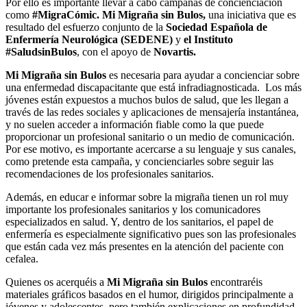
Por ello es importante llevar a cabo campañas de concienciación
como
#MigraCómic.
Mi Migraña sin Bulos,
una iniciativa que es
resultado del esfuerzo conjunto de la
Sociedad Española de
Enfermería Neurológica (SEDENE)
y
el Instituto
#SaludsinBulos
, con el apoyo de
Novartis.
Mi Migraña sin Bulos
es necesaria para ayudar a concienciar sobre
una enfermedad discapacitante que está infradiagnosticada. Los más
jóvenes están expuestos a muchos bulos de salud, que les llegan a
través de las redes sociales y aplicaciones de mensajería instantánea,
y no suelen acceder a información fiable como la que puede
proporcionar un profesional sanitario o un medio de comunicación.
Por ese motivo, es importante acercarse a su lenguaje y sus canales,
como pretende esta campaña, y concienciarles sobre seguir las
recomendaciones de los profesionales sanitarios.
Además, en educar e informar sobre la migraña tienen un rol muy
importante los profesionales sanitarios y los comunicadores
especializados en salud. Y, dentro de los sanitarios, el papel de
enfermería es especialmente significativo pues son las profesionales
que están cada vez más presentes en la atención del paciente con
cefalea.
Quienes os acerquéis a
Mi Migraña sin Bulos
encontraréis
materiales gráficos basados en el humor, dirigidos principalmente a
jóvenes y adolescentes, pero también explicaciones en profundidad,