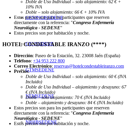
Doble de Uso Individual – solo alojamiento: 62 € +
10% IVA
Doble – solo alojamiento: 66 € + 10% IVA
Estos precios son para los participantes que reserven
GENINCISEDENE
directamente con la referencia: "
Congreso Enfermería
Neurológica - SEDENE
"
Estos precios son por habitación y noche.
GENSEDENE
HOTEL CONDESTABLE IRANZO (****)
Dirección
: Paseo de la Estación, 32. 23008 Jaén (España)
Teléfono
:
+34 953 222 800
Correo Electrónico
:
reservas@hotelcondestableiranzo.com
GTMSEDENE
Precios
:
Doble de Uso Individual – solo alojamiento: 60 € (IVA
Incluido)
Doble de Uso Individual – alojamiento y desayuno: 67
€ (IVA Incluido)
NEMSEDENE
Doble – solo alojamiento: 70 € (IVA Incluido)
Doble – alojamiento y desayuno: 84 € (IVA Incluido)
Estos precios son para los participantes que reserven
directamente con la referencia: "
Congreso Enfermería
Neurológica - SEDENE
"
NRHBSEDENE
Estos precios son por habitación y noche.