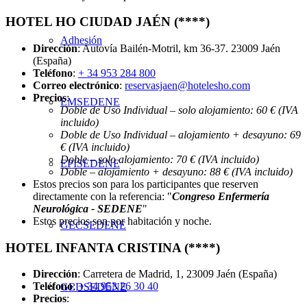
HOTEL HO CIUDAD JAÉN (****)
Adhesión
Dirección
: Autovía Bailén-Motril, km 36-37. 23009 Jaén
(España)
Teléfono
:
+ 34 953 284 800
Correo electrónico
:
reservasjaen@hotelesho.com
Precios
:
EMSEDENE
Doble de Uso Individual – solo alojamiento: 60 € (IVA
incluido)
Doble de Uso Individual – alojamiento + desayuno: 69
€ (IVA incluido)
Doble – solo alojamiento: 70 € (IVA incluido)
EPISEDENE
Doble – alojamiento + desayuno: 88 € (IVA incluido)
Estos precios son para los participantes que reserven
directamente con la referencia: "
Congreso Enfermería
Neurológica - SEDENE
"
Estos precios son por habitación y noche.
GECSEDENE
HOTEL INFANTA CRISTINA (****)
Dirección
: Carretera de Madrid, 1, 23009 Jaén (España)
Teléfono
:
+ 34 953 26 30 40
GEDSEDENE
Precios
: