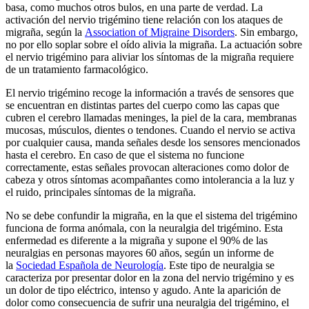
basa, como muchos otros bulos, en una parte de verdad. La
activación del nervio trigémino tiene relación con los ataques de
migraña, según la
Association of Migraine Disorders
. Sin embargo,
no por ello soplar sobre el oído alivia la migraña. La actuación sobre
el nervio trigémino para aliviar los síntomas de la migraña requiere
de un tratamiento farmacológico.
El nervio trigémino recoge la información a través de sensores que
se encuentran en distintas partes del cuerpo como las capas que
cubren el cerebro llamadas meninges, la piel de la cara, membranas
mucosas, músculos, dientes o tendones. Cuando el nervio se activa
por cualquier causa, manda señales desde los sensores mencionados
hasta el cerebro. En caso de que el sistema no funcione
correctamente, estas señales provocan alteraciones como dolor de
cabeza y otros síntomas acompañantes como intolerancia a la luz y
el ruido, principales síntomas de la migraña.
No se debe confundir la migraña, en la que el sistema del trigémino
funciona de forma anómala, con la neuralgia del trigémino. Esta
enfermedad es diferente a la migraña y supone el 90% de las
neuralgias en personas mayores 60 años, según un informe de
la
Sociedad Española de Neurología
. Este tipo de neuralgia se
caracteriza por presentar dolor en la zona del nervio trigémino y es
un dolor de tipo eléctrico, intenso y agudo. Ante la aparición de
dolor como consecuencia de sufrir una neuralgia del trigémino, el