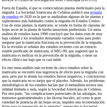
Fuera de España, sí que se comercializan plantas medicinales para la
migraña. La Sociedad Americana de Cefaleas publicó una
revisión
de estudios
en 2020 en la que se analizaban algunas de las plantas y
suplementos más habituales contra la migraña en Estados Unidos.
Una de estas plantas, la matricaria, se vende en forma de cápsulas de
hojas secas de la planta de hierba tanacetum parthenium. Un meta-
análisis de estudios hasta 1998 concluyó que los datos eran de muy
baja calidad y los resultados demasiado variados como para poder
asegurar que la matricaria funciona en la prevención de la migraña.
En la revisión se señalan dos estudios recientes con un extracto
estable purificado de matricaria, el MIG-99, que sugieren que la
matricaria es ineficaz en la prevención de la migraña, o tiene un
efecto clínico tan bajo que es casi inútil.
En otro meta-análisis más reciente de cinco estudios sobre la
matricaria se encontró una sugerencia de efecto para la migraña con
aura, pero por lo demás los estudios fueron negativos, y concluyeron
que la matricaria no es mejor que el placebo. Además, los problemas
metodológicos de los estudios hacían que el metanálisis tuviera una
utilidad limitada o nula, según la Sociedad Americana de Cefaleas.
Por otra parte, “las complicaciones potenciales de las artralgias, los
trastornos gastrointestinales y las úlceras bucales, así como la gran
variedad de potencia de las hojas secas, impiden una recomendación
firme para la prevención de la migraña”, remarcaba la Sociedad.