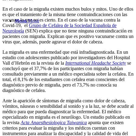
En el caso de la migraña existen muchos bulos y mitos. Uno de ellos
es que el tratamiento de la misma tiene contraindicaciones con las
vacunas, lo que no es cierto. En el caso de la vacuna contra la
Menú
Menú
Covid-19, el
Grupo de Cefalea de la Sociedad Española de
Neurología
(SEN) explica que no tiene ninguna contraindicación en
pacientes con migraña. Explican que es positivo vacunarse contra un
virus que, además, puede agravar el dolor de cabeza.
La migraña es una enfermedad que está infradiagnosticada. En un
estudio con adolescentes publicado por investigadores del Hospital
Vall d’Hebrón en la revista de la
International Headache Society
se
concluyó que el 37,7% de los participantes con migraña habían
consultado previamente a un médico especialista sobre la cefalea. En
total, el 8,1% de los estudiantes con cefalea eran conscientes del
diagnóstico previo de migraña, pero el 73,7% no conocía su
diagnóstico de cefalea.
Ante la aparición de síntomas de migraña como dolor de cabeza,
vómitos, náuseas o sensibilidad al sonido y a la luz, se debe acudir al
médico para que pueda diagnosticar la enfermedad. El médico
especializado en migraña es el neurólogo. Un estudio publicado en
la revista
Acta Anaesthesiologica Taiwanica
apunta que existen
criterios para evaluar la migraña y los médicos cuentan con
instrumentos para analizar la discapacidad y la calidad de vida del