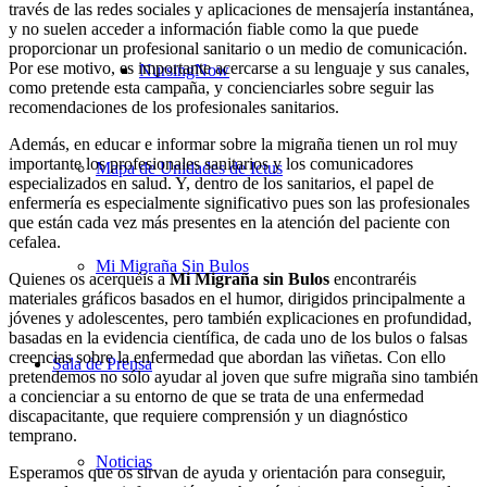
través de las redes sociales y aplicaciones de mensajería instantánea,
y no suelen acceder a información fiable como la que puede
proporcionar un profesional sanitario o un medio de comunicación.
Por ese motivo, es importante acercarse a su lenguaje y sus canales,
NursingNow
como pretende esta campaña, y concienciarles sobre seguir las
recomendaciones de los profesionales sanitarios.
Además, en educar e informar sobre la migraña tienen un rol muy
importante los profesionales sanitarios y los comunicadores
Mapa de Unidades de Ictus
especializados en salud. Y, dentro de los sanitarios, el papel de
enfermería es especialmente significativo pues son las profesionales
que están cada vez más presentes en la atención del paciente con
cefalea.
Mi Migraña Sin Bulos
Quienes os acerquéis a
Mi Migraña sin Bulos
encontraréis
materiales gráficos basados en el humor, dirigidos principalmente a
jóvenes y adolescentes, pero también explicaciones en profundidad,
basadas en la evidencia científica, de cada uno de los bulos o falsas
creencias sobre la enfermedad que abordan las viñetas. Con ello
Sala de Prensa
pretendemos no sólo ayudar al joven que sufre migraña sino también
a concienciar a su entorno de que se trata de una enfermedad
discapacitante, que requiere comprensión y un diagnóstico
temprano.
Noticias
Esperamos que os sirvan de ayuda y orientación para conseguir,