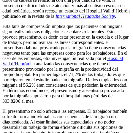
dolor de cabeza se relaciona con una peor calidad de vida, la
presencia de dificultades de atención y más absentismo escolar en
edad pediátrica, según recoge un estudio del Hospital Vall d’Hebrón
publicado en la revista de la
International Headache Society
.
Esta falta de comprensión implica que los pacientes con migraña
sigan realizando sus obligaciones escolares o laborales. Esto
provoca presentismo, es decir, estar presente en la escuela o el lugar
de trabajo, pero no realizar las tareas correspondientes. El
presentismo laboral provocado por la migraña tiene consecuencias
negativas tanto para las empresas como para los trabajadores. En el
caso de las empresas, otra investigación realizada por el
Hospital
Vall d’Hebrón
ha analizado las consecuencias que tiene el
presentismo provocado por la migraña en la productividad del
propio hospital. En primer lugar, el 71,2% de los trabajadores que
participaron en el estudio padecían migraña. De los empleados con
migraña el 56,2% eran conscientes de que padecían la enfermedad.
En términos económicos, el presentismo y absentismo provocado
por la migraña supusieron para el hospital unas pérdidas de
303.820€ al mes.
El presentismo no solo afecta a las empresas. El trabajador también
sufre de forma individual las consecuencias de la migraña no
diagnosticada. Al estar limitadas sus capacidades y no poder
desarrollar su trabajo de forma eficiente dificulta sus opciones de
progresar laboralmente. Este problema se puede dar también en