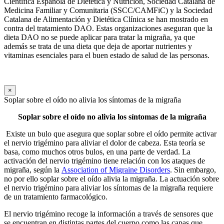
Científica Española de Dietética y Nutrición, Sociedad Catalana de
Medicina Familiar y Comunitaria (SSCC/CAMFiC) y la Sociedad
Catalana de Alimentación y Dietética Clínica se han mostrado en
contra del tratamiento DAO. Estas organizaciones aseguran que la
dieta DAO no se puede aplicar para tratar la migraña, ya que
además se trata de una dieta que deja de aportar nutrientes y
vitaminas esenciales para el buen estado de salud de las personas.
×
Soplar sobre el oído no alivia los síntomas de la migraña
Soplar sobre el oído no alivia los síntomas de la migraña
Existe un bulo que asegura que soplar sobre el oído permite activar
el nervio trigémino para aliviar el dolor de cabeza. Esta teoría se
basa, como muchos otros bulos, en una parte de verdad. La
activación del nervio trigémino tiene relación con los ataques de
migraña, según la
Association of Migraine Disorders
. Sin embargo,
no por ello soplar sobre el oído alivia la migraña. La actuación sobre
el nervio trigémino para aliviar los síntomas de la migraña requiere
de un tratamiento farmacológico.
El nervio trigémino recoge la información a través de sensores que
se encuentran en distintas partes del cuerpo como las capas que