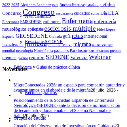
cefalea
catalana
2022
2025
Alejandro Lendinez
Buenas Prácticas
Beca
Congreso
ELA
Concurso
cuidados
Día
curso
convocatoria
Aval científico
Enfermería
enfermería
enfermera
EMSEDENE
Elecciones
esclerosis múltiple
neurológica
epilepsia
Fidel López
ictus
GECSEDENE
guía
internacional
Espuela
Granada
Revista de SEDENE
jornada
migraña
Investigación
Junta Directiva
multidisciplinar
Parkinson
pacientes
mundial
neurología
Neurológica
participación
premio
Webinar
SEDENE
reunión
Valencia
premios
práctica
Biblioteca y Guías de práctica clínica
Novedades
MigraConectados 2026: un espacio para compartir, aprender y
avanzar juntos en el abordaje de la migraña
28 julio, 2026 -
Recursos gráficos
Posicionamiento de la Sociedad Española de Enfermería
Neurológica (SEDENE) ante la decisión de no financiación
de lecanemab y donanemab en el Sistema Nacional de
Salud
20 julio, 2026 -
Grupos de estudio
Creación del Observatorio de Investigación en Cuidados
20