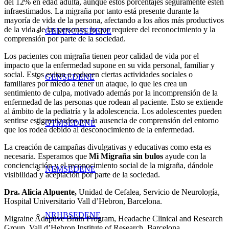
del 12% en edad adulta, aunque estos porcentajes seguramente estén
infraestimados. La migraña por tanto está presente durante la
mayoría de vida de la persona, afectando a los años más productivos
de la vida de las personas, lo que requiere del reconocimiento y la
GENINCISEDENE
comprensión por parte de la sociedad.
Los pacientes con migraña tienen peor calidad de vida por el
impacto que la enfermedad supone en su vida personal, familiar y
social. Estos evitan o reducen ciertas actividades sociales o
GENSEDENE
familiares por miedo a tener un ataque, lo que les crea un
sentimiento de culpa, motivado además por la incomprensión de la
enfermedad de las personas que rodean al paciente. Esto se extiende
al ámbito de la pediatría y la adolescencia. Los adolescentes pueden
sentirse estigmatizados por la ausencia de comprensión del entorno
GTMSEDENE
que los rodea debido al desconocimiento de la enfermedad.
La creación de campañas divulgativas y educativas como esta es
necesaria. Esperamos que
Mi
Migraña sin bulos
ayude con la
concienciación y el reconocimiento social de la migraña, dándole
NEMSEDENE
visibilidad y aceptación por parte de la sociedad.
Dra. Alicia Alpuente,
Unidad de Cefalea, Servicio de Neurología,
Hospital Universitario Vall d’Hebron, Barcelona.
NRHBSEDENE
Migraine Adaptive Brain Program, Headache Clinical and Research
Group, Vall d’Hebron Institute of Research, Barcelona.