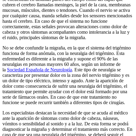
cubren el cerebro llamadas meninges, la piel de la cara, membranas
mucosas, músculos, dientes o tendones. Cuando el nervio se activa
por cualquier causa, manda señales desde los sensores mencionados
hasta el cerebro. En caso de que el sistema no funcione
correctamente, estas señales provocan alteraciones como dolor de
cabeza y otros síntomas acompañantes como intolerancia a la luz y
el ruido, principales síntomas de la migraña.
No se debe confundir la migraña, en la que el sistema del trigémino
funciona de forma anómala, con la neuralgia del trigémino. Esta
enfermedad es diferente a la migraña y supone el 90% de las
neuralgias en personas mayores 60 años, según un informe de
la
Sociedad Española de Neurología
. Este tipo de neuralgia se
caracteriza por presentar dolor en la zona del nervio trigémino y es
un dolor de tipo eléctrico, intenso y agudo. Ante la aparición de
dolor como consecuencia de sufrir una neuralgia del trigémino, el
tratamiento que permite ayudar con el dolor está formado por una
serie de fármacos orales. En caso de que este tratamiento no
funcione se puede recurrir también a diferentes tipos de cirugías.
Los especialistas destacan la necesidad de que se acuda al médico
ante la aparición de síntomas como dolor de cabeza, náuseas,
vómitos o sensibilidad al sonido y a la luz. De esta forma se podrá
diagnosticar la migraña y determinar el tratamiento más correcto. En
caso de que sea una neuralgia del trigémino, se deberá seguir el