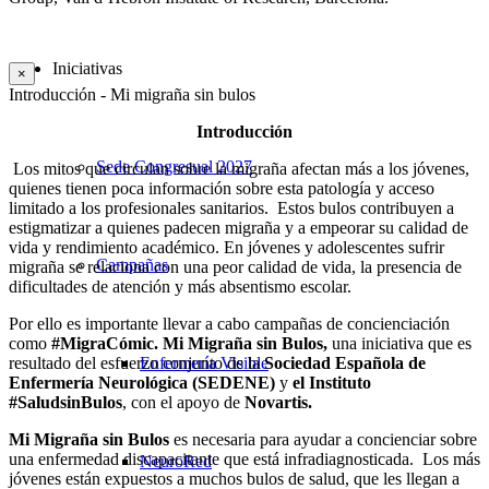
Iniciativas
×
Introducción - Mi migraña sin bulos
Introducción
Sede Congresual 2027
Los mitos que circulan sobre la migraña afectan más a los jóvenes,
quienes tienen poca información sobre esta patología y acceso
limitado a los profesionales sanitarios.
Estos bulos contribuyen a
estigmatizar a quienes padecen migraña y a empeorar su calidad de
vida y rendimiento académico. En jóvenes y adolescentes sufrir
Campañas
migraña se relaciona con una peor calidad de vida, la presencia de
dificultades de atención y más absentismo escolar.
Por ello es importante llevar a cabo campañas de concienciación
como
#MigraCómic.
Mi Migraña sin Bulos,
una iniciativa que es
Enfermería Visible
resultado del esfuerzo conjunto de la
Sociedad Española de
Enfermería Neurológica (SEDENE)
y
el Instituto
#SaludsinBulos
, con el apoyo de
Novartis.
Mi Migraña sin Bulos
es necesaria para ayudar a concienciar sobre
una enfermedad discapacitante que está infradiagnosticada. Los más
NeuroRed
jóvenes están expuestos a muchos bulos de salud, que les llegan a