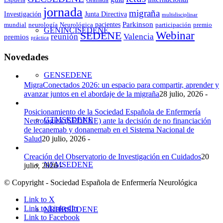
Espuela
Granada
jornada
migraña
Investigación
Junta Directiva
multidisciplinar
Parkinson
pacientes
mundial
neurología
Neurológica
participación
premio
GENINCISEDENE
Webinar
SEDENE
reunión
Valencia
premios
práctica
Novedades
GENSEDENE
MigraConectados 2026: un espacio para compartir, aprender y
avanzar juntos en el abordaje de la migraña
28 julio, 2026 -
Posicionamiento de la Sociedad Española de Enfermería
GTMSEDENE
Neurológica (SEDENE) ante la decisión de no financiación
de lecanemab y donanemab en el Sistema Nacional de
Salud
20 julio, 2026 -
Creación del Observatorio de Investigación en Cuidados
20
NEMSEDENE
julio, 2026 -
© Copyright - Sociedad Española de Enfermería Neurológica
Link to X
Link to LinkedIn
NRHBSEDENE
Link to Facebook