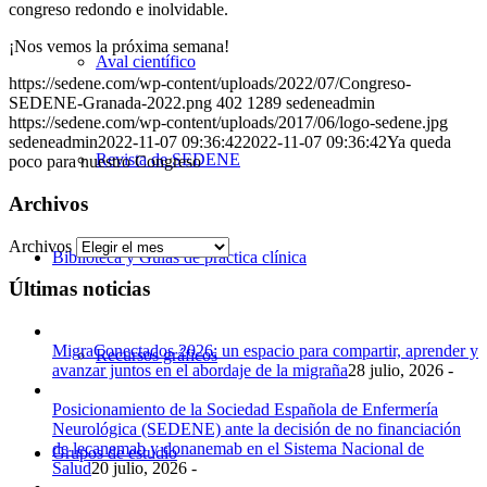
congreso redondo e inolvidable.
¡Nos vemos la próxima semana!
Aval científico
https://sedene.com/wp-content/uploads/2022/07/Congreso-
SEDENE-Granada-2022.png
402
1289
sedeneadmin
https://sedene.com/wp-content/uploads/2017/06/logo-sedene.jpg
sedeneadmin
2022-11-07 09:36:42
2022-11-07 09:36:42
Ya queda
Revista de SEDENE
poco para nuestro Congreso
Archivos
Archivos
Biblioteca y Guías de práctica clínica
Últimas noticias
MigraConectados 2026: un espacio para compartir, aprender y
Recursos gráficos
avanzar juntos en el abordaje de la migraña
28 julio, 2026 -
Posicionamiento de la Sociedad Española de Enfermería
Neurológica (SEDENE) ante la decisión de no financiación
de lecanemab y donanemab en el Sistema Nacional de
Grupos de estudio
Salud
20 julio, 2026 -