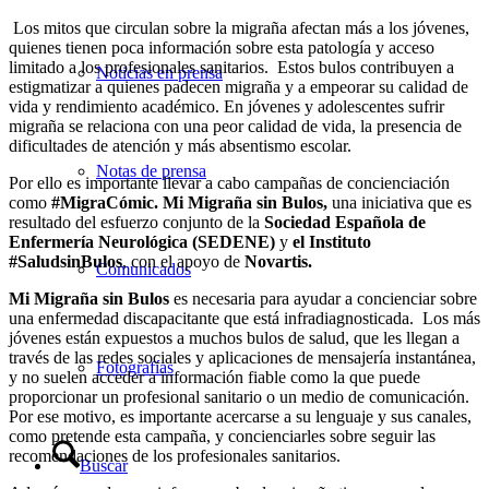
Los mitos que circulan sobre la migraña afectan más a los jóvenes,
quienes tienen poca información sobre esta patología y acceso
limitado a los profesionales sanitarios.
Estos bulos contribuyen a
Noticias en prensa
estigmatizar a quienes padecen migraña y a empeorar su calidad de
vida y rendimiento académico. En jóvenes y adolescentes sufrir
migraña se relaciona con una peor calidad de vida, la presencia de
dificultades de atención y más absentismo escolar.
Notas de prensa
Por ello es importante llevar a cabo campañas de concienciación
como
#MigraCómic.
Mi Migraña sin Bulos,
una iniciativa que es
resultado del esfuerzo conjunto de la
Sociedad Española de
Enfermería Neurológica (SEDENE)
y
el Instituto
#SaludsinBulos
, con el apoyo de
Novartis.
Comunicados
Mi Migraña sin Bulos
es necesaria para ayudar a concienciar sobre
una enfermedad discapacitante que está infradiagnosticada. Los más
jóvenes están expuestos a muchos bulos de salud, que les llegan a
través de las redes sociales y aplicaciones de mensajería instantánea,
Fotografías
y no suelen acceder a información fiable como la que puede
proporcionar un profesional sanitario o un medio de comunicación.
Por ese motivo, es importante acercarse a su lenguaje y sus canales,
como pretende esta campaña, y concienciarles sobre seguir las
recomendaciones de los profesionales sanitarios.
Buscar