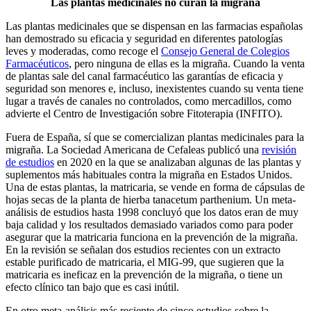
Las plantas medicinales no curan la migraña
Las plantas medicinales que se dispensan en las farmacias españolas
han demostrado su eficacia y seguridad en diferentes patologías
leves y moderadas, como recoge el
Consejo General de Colegios
Farmacéuticos
, pero ninguna de ellas es la migraña. Cuando la venta
de plantas sale del canal farmacéutico las garantías de eficacia y
seguridad son menores e, incluso, inexistentes cuando su venta tiene
lugar a través de canales no controlados, como mercadillos, como
advierte el Centro de Investigación sobre Fitoterapia (INFITO).
Fuera de España, sí que se comercializan plantas medicinales para la
migraña. La Sociedad Americana de Cefaleas publicó una
revisión
de estudios
en 2020 en la que se analizaban algunas de las plantas y
suplementos más habituales contra la migraña en Estados Unidos.
Una de estas plantas, la matricaria, se vende en forma de cápsulas de
hojas secas de la planta de hierba tanacetum parthenium. Un meta-
análisis de estudios hasta 1998 concluyó que los datos eran de muy
baja calidad y los resultados demasiado variados como para poder
asegurar que la matricaria funciona en la prevención de la migraña.
En la revisión se señalan dos estudios recientes con un extracto
estable purificado de matricaria, el MIG-99, que sugieren que la
matricaria es ineficaz en la prevención de la migraña, o tiene un
efecto clínico tan bajo que es casi inútil.
En otro meta-análisis más reciente de cinco estudios sobre la