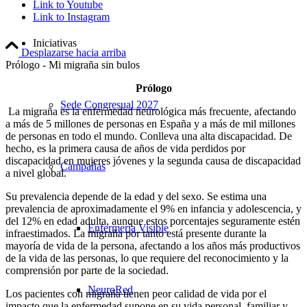
Link to Youtube
Link to Instagram
Iniciativas
Desplazarse hacia arriba
Prólogo - Mi migraña sin bulos
Prólogo
Sede Congresual 2027
La migraña es la enfermedad neurológica más frecuente, afectando
a más de 5 millones de personas en España y a más de mil millones
de personas en todo el mundo. Conlleva una alta discapacidad. De
hecho, es la primera causa de años de vida perdidos por
discapacidad en mujeres jóvenes y la segunda causa de discapacidad
Campañas
a nivel global.
Su prevalencia depende de la edad y del sexo. Se estima una
prevalencia de aproximadamente el 9% en infancia y adolescencia, y
del 12% en edad adulta, aunque estos porcentajes seguramente estén
Enfermería Visible
infraestimados. La migraña por tanto está presente durante la
mayoría de vida de la persona, afectando a los años más productivos
de la vida de las personas, lo que requiere del reconocimiento y la
comprensión por parte de la sociedad.
NeuroRed
Los pacientes con migraña tienen peor calidad de vida por el
impacto que la enfermedad supone en su vida personal, familiar y