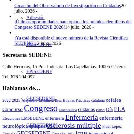
Creación del Observatorio de Investigación en Cuidados
20
julio, 2026 -
Adhesión
¡Últimas oportunidades para optar a los premios científicos del
Congreso SEDENE 2026!
14 julio, 2026 -
¡Ya está disponible el nuevo número de la Revista Científica
SEDENE!
12 julio, 2026 -
EMSEDENE
Secretaría SEDENE
Calle Herreros, 15 Pol. Industrial Las Capellanías. 10005 Cáceres
EPISEDENE
Tel: 676 204 097
Hablamos de…
GECSEDENE
cefalea
catalana
2022
2025
Alejandro Lendinez
Buenas Prácticas
Beca
Congreso
ELA
Concurso
cuidados
Día
curso
convocatoria
Enfermería
enfermería
enfermera
EMSEDENE
Elecciones
esclerosis múltiple
GEDSEDENE
neurológica
epilepsia
Fidel López
ictus
GECSEDENE
guía
internacional