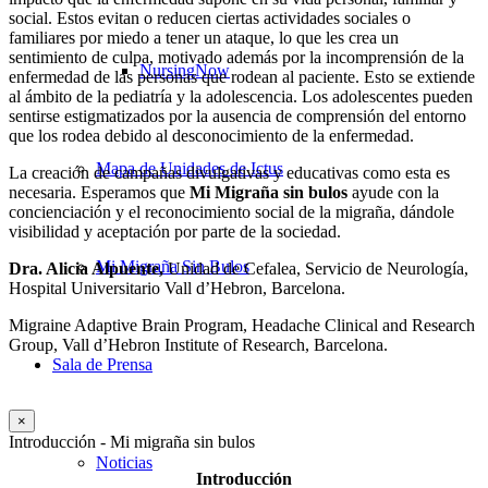
social. Estos evitan o reducen ciertas actividades sociales o
familiares por miedo a tener un ataque, lo que les crea un
sentimiento de culpa, motivado además por la incomprensión de la
NursingNow
enfermedad de las personas que rodean al paciente. Esto se extiende
al ámbito de la pediatría y la adolescencia. Los adolescentes pueden
sentirse estigmatizados por la ausencia de comprensión del entorno
que los rodea debido al desconocimiento de la enfermedad.
Mapa de Unidades de Ictus
La creación de campañas divulgativas y educativas como esta es
necesaria. Esperamos que
Mi
Migraña sin bulos
ayude con la
concienciación y el reconocimiento social de la migraña, dándole
visibilidad y aceptación por parte de la sociedad.
Mi Migraña Sin Bulos
Dra. Alicia Alpuente,
Unidad de Cefalea, Servicio de Neurología,
Hospital Universitario Vall d’Hebron, Barcelona.
Migraine Adaptive Brain Program, Headache Clinical and Research
Group, Vall d’Hebron Institute of Research, Barcelona.
Sala de Prensa
×
Introducción - Mi migraña sin bulos
Noticias
Introducción