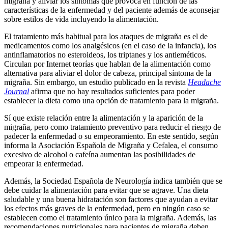
migraña y aliviar los síntomas que provoca en función de las
características de la enfermedad y del paciente además de aconsejar
sobre estilos de vida incluyendo la alimentación.
El tratamiento más habitual para los ataques de migraña es el de
medicamentos como los analgésicos (en el caso de la infancia), los
antinflamatorios no esteroideos, los triptanes y los antieméticos.
Circulan por Internet teorías que hablan de la alimentación como
alternativa para aliviar el dolor de cabeza, principal síntoma de la
migraña. Sin embargo, un estudio publicado en la revista
Headache
Journal
afirma que no hay resultados suficientes para poder
establecer la dieta como una opción de tratamiento para la migraña.
Sí que existe relación entre la alimentación y la aparición de la
migraña, pero como tratamiento preventivo para reducir el riesgo de
padecer la enfermedad o su empeoramiento. En este sentido, según
informa la Asociación Española de Migraña y Cefalea, el consumo
excesivo de alcohol o cafeína aumentan las posibilidades de
empeorar la enfermedad.
Además, la Sociedad Española de Neurología indica también que se
debe cuidar la alimentación para evitar que se agrave. Una dieta
saludable y una buena hidratación son factores que ayudan a evitar
los efectos más graves de la enfermedad, pero en ningún caso se
establecen como el tratamiento único para la migraña. Además, las
recomendaciones nutricionales para pacientes de migraña deben