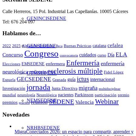
Calle Herreros, 15 Pol. Industrial Las Capellanías. 10005 Cáceres
GENINCISEDENE
Tel: 676 204 097
Hablamos de…
cefalea
GENSEDENE
catalana
2022
2025
Alejandro Lendinez
Buenas Prácticas
Beca
Congreso
ELA
Concurso
cuidados
Día
curso
convocatoria
Enfermería
enfermería
enfermera
EMSEDENE
Elecciones
esclerosis múltiple
neurológica
epilepsia
Fidel López
GTMSEDENE
ictus
GECSEDENE
guía
internacional
Espuela
Granada
jornada
migraña
Investigación
Junta Directiva
multidisciplinar
Parkinson
pacientes
mundial
neurología
Neurológica
participación
premio
Webinar
NEMSEDENE
SEDENE
reunión
Valencia
premios
práctica
Novedades
NRHBSEDENE
MigraConectados 2026: un espacio para compartir, aprender y