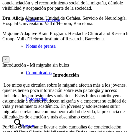
concienciación y el reconocimiento social de la migraña, dándole
visibilidad y aceptación por parte de la sociedad.
Dra. Alicia Alpuente,
Unidad de Cefalea, Servicio de Neurología,
Noticias en prensa
Hospital Universitario Vall d’Hebron, Barcelona.
Migraine Adaptive Brain Program, Headache Clinical and Research
Group, Vall d’Hebron Institute of Research, Barcelona.
Notas de prensa
×
Introducción - Mi migraña sin bulos
Comunicados
Introducción
Los mitos que circulan sobre la migraña afectan más a los jóvenes,
quienes tienen poca información sobre esta patología y acceso
limitado a los profesionales sanitarios.
Estos bulos contribuyen a
Fotografías
estigmatizar a quienes padecen migraña y a empeorar su calidad de
vida y rendimiento académico. En jóvenes y adolescentes sufrir
migraña se relaciona con una peor calidad de vida, la presencia de
dificultades de atención y más absentismo escolar.
Buscar
Por ello es importante llevar a cabo campañas de concienciación