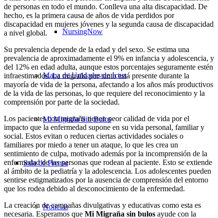
de personas en todo el mundo. Conlleva una alta discapacidad. De
hecho, es la primera causa de años de vida perdidos por
discapacidad en mujeres jóvenes y la segunda causa de discapacidad
NursingNow
a nivel global.
Su prevalencia depende de la edad y del sexo. Se estima una
prevalencia de aproximadamente el 9% en infancia y adolescencia, y
del 12% en edad adulta, aunque estos porcentajes seguramente estén
Mapa de Unidades de Ictus
infraestimados. La migraña por tanto está presente durante la
mayoría de vida de la persona, afectando a los años más productivos
de la vida de las personas, lo que requiere del reconocimiento y la
comprensión por parte de la sociedad.
Los pacientes con migraña tienen peor calidad de vida por el
Mi Migraña Sin Bulos
impacto que la enfermedad supone en su vida personal, familiar y
social. Estos evitan o reducen ciertas actividades sociales o
familiares por miedo a tener un ataque, lo que les crea un
sentimiento de culpa, motivado además por la incomprensión de la
enfermedad de las personas que rodean al paciente. Esto se extiende
Sala de Prensa
al ámbito de la pediatría y la adolescencia. Los adolescentes pueden
sentirse estigmatizados por la ausencia de comprensión del entorno
que los rodea debido al desconocimiento de la enfermedad.
La creación de campañas divulgativas y educativas como esta es
Noticias
necesaria. Esperamos que
Mi
Migraña sin bulos
ayude con la