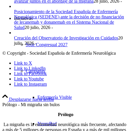
avanzar juntos en el abordaje de la migraña
28 julio, 2026 -
Posicionamiento de la Sociedad Española de Enfermería
Neurológica (SEDENE) ante la decisión de no financiación
Iniciativas
de lecanemab y donanemab en el Sistema Nacional de
Salud
20 julio, 2026 -
Creación del Observatorio de Investigación en Cuidados
20
julio, 2026 -
Sede Congresual 2027
© Copyright - Sociedad Española de Enfermería Neurológica
Link to X
Link to LinkedIn
Campañas
Link to Facebook
Link to Youtube
Link to Instagram
Enfermería Visible
Desplazarse hacia arriba
Prólogo - Mi migraña sin bulos
Prólogo
NeuroRed
La migraña es la enfermedad neurológica más frecuente, afectando
a más de 5 millones de personas en España y a más de mil millones