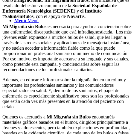
como
#MigraCómic.
Mi Migraña sin Bulos,
una iniciativa que es
resultado del esfuerzo conjunto de la
Sociedad Española de
Enfermería Neurológica (SEDENE)
y
el Instituto
#SaludsinBulos
, con el apoyo de
Novartis.
Menú
Menú
Mi Migraña sin Bulos
es necesaria para ayudar a concienciar sobre
una enfermedad discapacitante que está infradiagnosticada. Los más
jóvenes están expuestos a muchos bulos de salud, que les llegan a
través de las redes sociales y aplicaciones de mensajería instantánea,
y no suelen acceder a información fiable como la que puede
proporcionar un profesional sanitario o un medio de comunicación.
Por ese motivo, es importante acercarse a su lenguaje y sus canales,
como pretende esta campaña, y concienciarles sobre seguir las
recomendaciones de los profesionales sanitarios.
Además, en educar e informar sobre la migraña tienen un rol muy
importante los profesionales sanitarios y los comunicadores
especializados en salud. Y, dentro de los sanitarios, el papel de
enfermería es especialmente significativo pues son las profesionales
que están cada vez más presentes en la atención del paciente con
cefalea.
Quienes os acerquéis a
Mi Migraña sin Bulos
encontraréis
materiales gráficos basados en el humor, dirigidos principalmente a
jóvenes y adolescentes, pero también explicaciones en profundidad,
basadas en la evidencia científica, de cada uno de los bulos o falsas