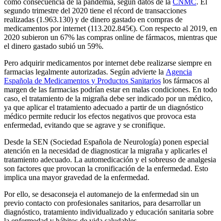
como consecuencia de la pandemia, según datos de la
CNMC
. El
segundo trimestre del 2020 tiene el récord de transacciones
realizadas (1.963.130) y de dinero gastado en compras de
medicamentos por internet (113.202.845€). Con respecto al 2019, en
2020 subieron un 67% las compras online de fármacos, mientras que
el dinero gastado subió un 59%.
Pero adquirir medicamentos por internet debe realizarse siempre en
farmacias legalmente autorizadas. Según advierte la
Agencia
Española de Medicamentos y Productos Sanitarios
los fármacos al
margen de las farmacias podrían estar en malas condiciones. En todo
caso, el tratamiento de la migraña debe ser indicado por un médico,
ya que aplicar el tratamiento adecuado a partir de un diagnóstico
médico permite reducir los efectos negativos que provoca esta
enfermedad, evitando que se agrave y se cronifique.
Desde la SEN (Sociedad Española de Neurología) ponen especial
atención en la necesidad de diagnosticar la migraña y aplicarles el
tratamiento adecuado. La automedicación y el sobreuso de analgesia
son factores que provocan la cronificación de la enfermedad. Esto
implica una mayor gravedad de la enfermedad.
Por ello, se desaconseja el automanejo de la enfermedad sin un
previo contacto con profesionales sanitarios, para desarrollar un
diagnóstico, tratamiento individualizado y educación sanitaria sobre
la enfermedad y hábitos de vida saludables.