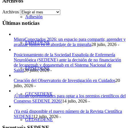
Archivos
Archivos
Adhesión
Últimas noticias
MigraConectados 2026: un espacio para compartir, aprender y
EMSEDENE
avanzar juntos en el abordaje de la migraña
28 julio, 2026 -
Posicionamiento de la Sociedad Española de Enfermería
Neurológica (SEDENE) ante la decisión de no financiación
de lecanemab y donanemab en el Sistema Nacional de
EPISEDENE
Salud
20 julio, 2026 -
Creación del Observatorio de Investigación en Cuidados
20
julio, 2026 -
GECSEDENE
¡Últimas oportunidades para optar a los premios científicos del
Congreso SEDENE 2026!
14 julio, 2026 -
¡Ya está disponible el nuevo número de la Revista Científica
SEDENE!
12 julio, 2026 -
GEDSEDENE
Secretaría SEDENE