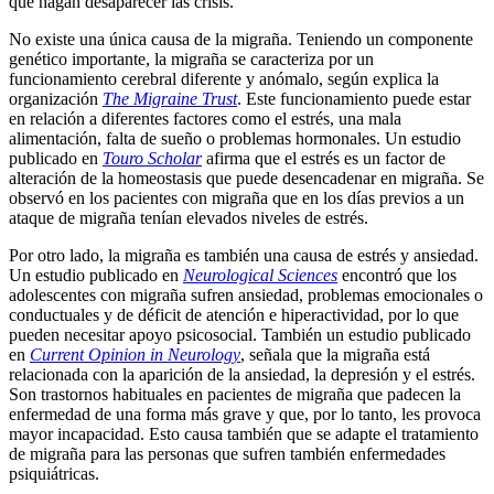
que hagan desaparecer las crisis.
No existe una única causa de la migraña. Teniendo un componente
genético importante, la migraña se caracteriza por un
funcionamiento cerebral diferente y anómalo, según explica la
organización
The Migraine Trust
. Este funcionamiento puede estar
en relación a diferentes factores como el estrés, una mala
alimentación, falta de sueño o problemas hormonales. Un estudio
publicado en
Touro Scholar
afirma que el estrés es un factor de
alteración de la homeostasis que puede desencadenar en migraña. Se
observó en los pacientes con migraña que en los días previos a un
ataque de migraña tenían elevados niveles de estrés.
Por otro lado, la migraña es también una causa de estrés y ansiedad.
Un estudio publicado en
Neurological Sciences
encontró que los
adolescentes con migraña sufren ansiedad, problemas emocionales o
conductuales y de déficit de atención e hiperactividad, por lo que
pueden necesitar apoyo psicosocial. También un estudio publicado
en
Current Opinion in Neurology
, señala que la migraña está
relacionada con la aparición de la ansiedad, la depresión y el estrés.
Son trastornos habituales en pacientes de migraña que padecen la
enfermedad de una forma más grave y que, por lo tanto, les provoca
mayor incapacidad. Esto causa también que se adapte el tratamiento
de migraña para las personas que sufren también enfermedades
psiquiátricas.