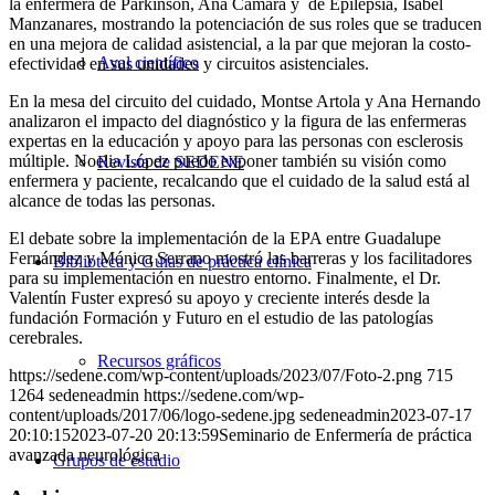
la enfermera de Parkinson, Ana Cámara y de Epilepsia, Isabel
Manzanares, mostrando la potenciación de sus roles que se traducen
en una mejora de calidad asistencial, a la par que mejoran la costo-
Aval científico
efectividad en sus unidades y circuitos asistenciales.
En la mesa del circuito del cuidado, Montse Artola y Ana Hernando
analizaron el impacto del diagnóstico y la figura de las enfermeras
expertas en la educación y apoyo para las personas con esclerosis
múltiple. Noelia López puedo exponer también su visión como
Revista de SEDENE
enfermera y paciente, recalcando que el cuidado de la salud está al
alcance de todas las personas.
El debate sobre la implementación de la EPA entre Guadalupe
Fernández y Mónica Serrano mostró las barreras y los facilitadores
Biblioteca y Guías de práctica clínica
para su implementación en nuestro entorno. Finalmente, el Dr.
Valentín Fuster expresó su apoyo y creciente interés desde la
fundación Formación y Futuro en el estudio de las patologías
cerebrales.
Recursos gráficos
https://sedene.com/wp-content/uploads/2023/07/Foto-2.png
715
1264
sedeneadmin
https://sedene.com/wp-
content/uploads/2017/06/logo-sedene.jpg
sedeneadmin
2023-07-17
20:10:15
2023-07-20 20:13:59
Seminario de Enfermería de práctica
avanzada neurológica
Grupos de estudio