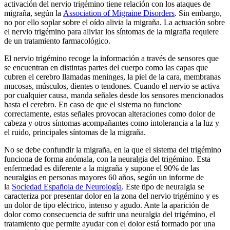
activación del nervio trigémino tiene relación con los ataques de
migraña, según la
Association of Migraine Disorders
. Sin embargo,
no por ello soplar sobre el oído alivia la migraña. La actuación sobre
el nervio trigémino para aliviar los síntomas de la migraña requiere
de un tratamiento farmacológico.
El nervio trigémino recoge la información a través de sensores que
se encuentran en distintas partes del cuerpo como las capas que
cubren el cerebro llamadas meninges, la piel de la cara, membranas
mucosas, músculos, dientes o tendones. Cuando el nervio se activa
por cualquier causa, manda señales desde los sensores mencionados
hasta el cerebro. En caso de que el sistema no funcione
correctamente, estas señales provocan alteraciones como dolor de
cabeza y otros síntomas acompañantes como intolerancia a la luz y
el ruido, principales síntomas de la migraña.
No se debe confundir la migraña, en la que el sistema del trigémino
funciona de forma anómala, con la neuralgia del trigémino. Esta
enfermedad es diferente a la migraña y supone el 90% de las
neuralgias en personas mayores 60 años, según un informe de
la
Sociedad Española de Neurología
. Este tipo de neuralgia se
caracteriza por presentar dolor en la zona del nervio trigémino y es
un dolor de tipo eléctrico, intenso y agudo. Ante la aparición de
dolor como consecuencia de sufrir una neuralgia del trigémino, el
tratamiento que permite ayudar con el dolor está formado por una