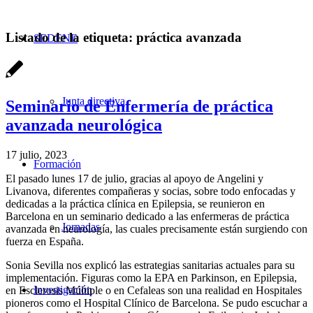
Listado de la etiqueta:
práctica avanzada
SEDENE
Junta directiva
Seminario de Enfermería de práctica
avanzada neurológica
17 julio, 2023
Formación
El pasado lunes 17 de julio, gracias al apoyo de Angelini y
Livanova, diferentes compañeras y socias, sobre todo enfocadas y
dedicadas a la práctica clínica en Epilepsia, se reunieron en
Barcelona en un seminario dedicado a las enfermeras de práctica
Jornadas
avanzada en neurología, las cuales precisamente están surgiendo con
fuerza en España.
Sonia Sevilla nos explicó las estrategias sanitarias actuales para su
implementación. Figuras como la EPA en Parkinson, en Epilepsia,
Investigación
en Esclerosis Múltiple o en Cefaleas son una realidad en Hospitales
pioneros como el Hospital Clínico de Barcelona. Se pudo escuchar a