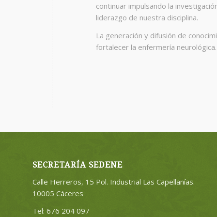
continuar impulsando la investigació
liderazgo de nuestra disciplina.
La generación y difusión de conocim
fortalecer la enfermería neurológica.
SECRETARÍA SEDENE
Calle Herreros, 15 Pol. Industrial Las Capellanías.
10005 Cáceres
Tel: 676 204 097