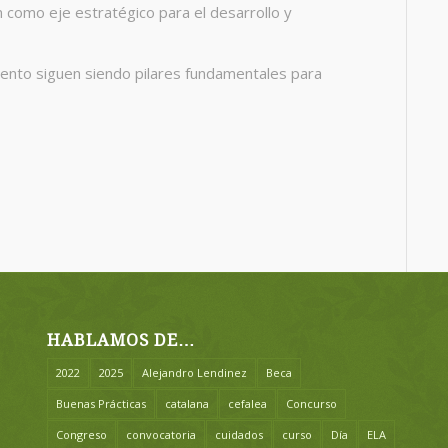
n como eje estratégico para el desarrollo y
iento siguen siendo pilares fundamentales para
HABLAMOS DE…
2022
2025
Alejandro Lendinez
Beca
Buenas Prácticas
catalana
cefalea
Concurso
Congreso
convocatoria
cuidados
curso
Día
ELA