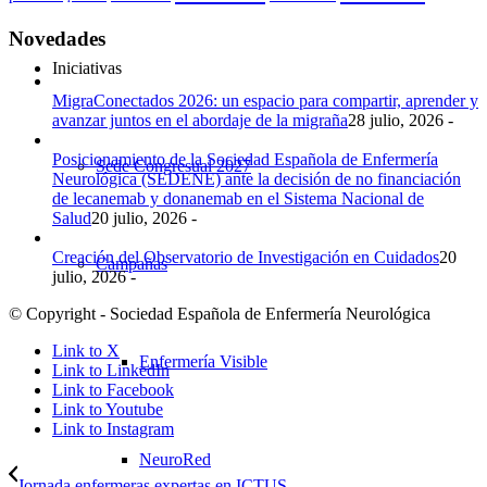
Novedades
Iniciativas
MigraConectados 2026: un espacio para compartir, aprender y
avanzar juntos en el abordaje de la migraña
28 julio, 2026 -
Posicionamiento de la Sociedad Española de Enfermería
Sede Congresual 2027
Neurológica (SEDENE) ante la decisión de no financiación
de lecanemab y donanemab en el Sistema Nacional de
Salud
20 julio, 2026 -
Creación del Observatorio de Investigación en Cuidados
20
Campañas
julio, 2026 -
© Copyright - Sociedad Española de Enfermería Neurológica
Link to X
Enfermería Visible
Link to LinkedIn
Link to Facebook
Link to Youtube
Link to Instagram
NeuroRed
Jornada enfermeras expertas en ICTUS