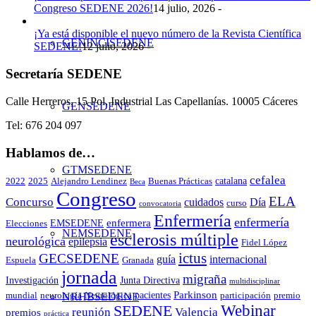
Congreso SEDENE 2026!
14 julio, 2026 -
¡Ya está disponible el nuevo número de la Revista Científica
GENINCISEDENE
SEDENE!
12 julio, 2026 -
Secretaría SEDENE
Calle Herreros, 15 Pol. Industrial Las Capellanías. 10005 Cáceres
GENSEDENE
Tel: 676 204 097
Hablamos de…
GTMSEDENE
cefalea
catalana
2022
2025
Alejandro Lendinez
Buenas Prácticas
Beca
Congreso
ELA
Concurso
cuidados
Día
curso
convocatoria
Enfermería
enfermería
enfermera
EMSEDENE
Elecciones
NEMSEDENE
esclerosis múltiple
neurológica
epilepsia
Fidel López
ictus
GECSEDENE
guía
internacional
Espuela
Granada
jornada
migraña
Investigación
Junta Directiva
multidisciplinar
Parkinson
pacientes
NRHBSEDENE
mundial
neurología
Neurológica
participación
premio
Webinar
SEDENE
reunión
Valencia
premios
práctica