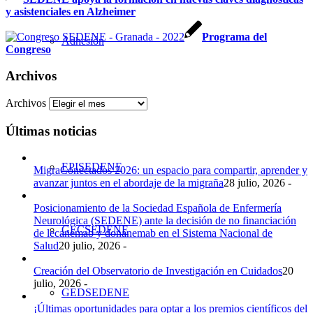
y asistenciales en Alzheimer
Programa del
Adhesión
Congreso
Archivos
Archivos
EMSEDENE
Últimas noticias
EPISEDENE
MigraConectados 2026: un espacio para compartir, aprender y
avanzar juntos en el abordaje de la migraña
28 julio, 2026 -
Posicionamiento de la Sociedad Española de Enfermería
Neurológica (SEDENE) ante la decisión de no financiación
GECSEDENE
de lecanemab y donanemab en el Sistema Nacional de
Salud
20 julio, 2026 -
Creación del Observatorio de Investigación en Cuidados
20
julio, 2026 -
GEDSEDENE
¡Últimas oportunidades para optar a los premios científicos del