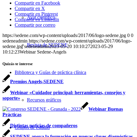
Compartir en Facebook
Compartir en X
Compartir en Pinterest
Aval científico
Compartir en LinkedIn
Compartir por correo
https://sedene.com/wp-content/uploads/2017/06/logo-sedene.jpg
0
0
sedeneadmin
https://sedene.com/wp-content/uploads/2017/06/logo-
Revista de SEDENE
sedene.jpg
sedeneadmin
2023-05-20 10:10:27
2023-05-29
10:12:23
Webinar Sedene-Angels
Quizás te interese
Biblioteca y Guías de práctica clínica
Premios Angels-SEDENE
Webinar «Cuidador principal: herramientas, consejos y
soporte»
Recursos gráficos
Webinar Buenas
Prácticas
Distintas noticias de compañeros
Grupos de estudio
SEDENE apoya la formación en nuevas claves diagnósticas