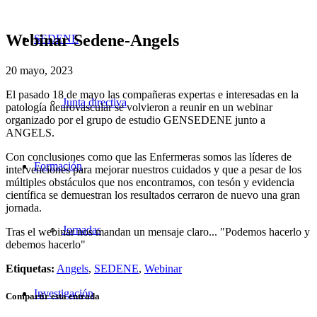
Webinar Sedene-Angels
SEDENE
20 mayo, 2023
El pasado 18 de mayo las compañeras expertas e interesadas en la
Junta directiva
patología neurovascular se volvieron a reunir en un webinar
organizado por el grupo de estudio GENSEDENE junto a
ANGELS.
Con conclusiones como que las Enfermeras somos las líderes de
Formación
intervenciones para mejorar nuestros cuidados y que a pesar de los
múltiples obstáculos que nos encontramos, con tesón y evidencia
científica se demuestran los resultados cerraron de nuevo una gran
jornada.
Jornadas
Tras el webinar nos mandan un mensaje claro... "Podemos hacerlo y
debemos hacerlo"
Etiquetas:
Angels
,
SEDENE
,
Webinar
Investigación
Compartir esta entrada