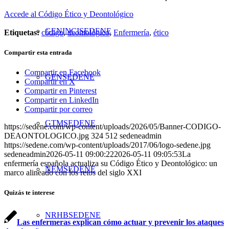
Accede al Código Ético y Deontológico
GENINCISEDENE
Etiquetas:
código
,
deontológico
,
Enfermería
,
ético
Compartir esta entrada
Compartir en Facebook
GENSEDENE
Compartir en X
Compartir en Pinterest
Compartir en LinkedIn
Compartir por correo
GTMSEDENE
https://sedene.com/wp-content/uploads/2026/05/Banner-CODIGO-
DEAONTOLOGICO.jpg
324
512
sedeneadmin
https://sedene.com/wp-content/uploads/2017/06/logo-sedene.jpg
sedeneadmin
2026-05-11 09:00:22
2026-05-11 09:05:53
La
enfermería española actualiza su Código Ético y Deontológico: un
NEMSEDENE
marco alineado con los retos del siglo XXI
Quizás te interese
NRHBSEDENE
Las enfermeras explican cómo actuar y prevenir los ataques