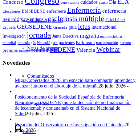
Congreso
ELA
Concurso
cuidados
Día
curso
convocatoria
Enfermería
enfermería
enfermera
EMSEDENE
Elecciones
esclerosis múltiple
neurológica
epilepsia
Fidel López
Noticias en prensa
ictus
GECSEDENE
guía
internacional
Espuela
Granada
jornada
migraña
Investigación
Junta Directiva
multidisciplinar
Parkinson
pacientes
mundial
neurología
Neurológica
participación
premio
Webinar
Notas de prensa
SEDENE
reunión
Valencia
premios
práctica
Novedades
Comunicados
MigraConectados 2026: un espacio para compartir, aprender y
avanzar juntos en el abordaje de la migraña
28 julio, 2026 -
Posicionamiento de la Sociedad Española de Enfermería
Neurológica (SEDENE) ante la decisión de no financiación
Fotografías
de lecanemab y donanemab en el Sistema Nacional de
Salud
20 julio, 2026 -
Creación del Observatorio de Investigación en Cuidados
20
julio, 2026 -
Buscar