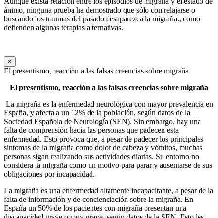
Aunque exista relación entre los episodios de migraña y el estado de
ánimo, ninguna prueba ha demostrado que sólo con relajarse o
buscando los traumas del pasado desaparezca la migraña., como
defienden algunas terapias alternativas.
×
El presentismo, reacción a las falsas creencias sobre migraña
El presentismo, reacción a las falsas creencias sobre migraña
La migraña es la enfermedad neurológica con mayor prevalencia en
España, y afecta a un 12% de la población, según datos de la
Sociedad Española de Neurología (SEN). Sin embargo, hay una
falta de comprensión hacia las personas que padecen esta
enfermedad. Esto provoca que, a pesar de padecer los principales
síntomas de la migraña como dolor de cabeza y vómitos, muchas
personas sigan realizando sus actividades diarias. Su entorno no
considera la migraña como un motivo para parar y ausentarse de sus
obligaciones por incapacidad.
La migraña es una enfermedad altamente incapacitante, a pesar de la
falta de información y de concienciación sobre la migraña. En
España un 50% de los pacientes con migraña presentan una
discapacidad grave o muy grave, según datos de la SEN. Esto les