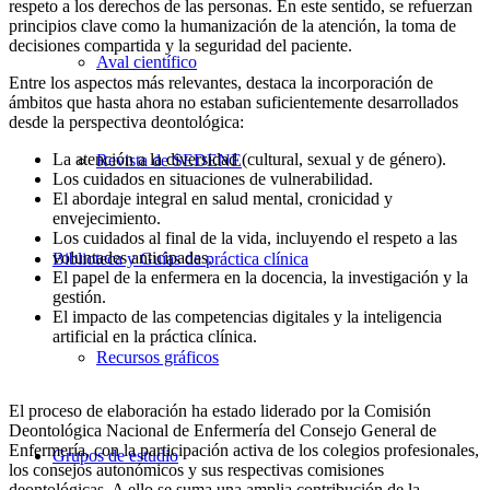
respeto a los derechos de las personas. En este sentido, se refuerzan
principios clave como la humanización de la atención, la toma de
decisiones compartida y la seguridad del paciente.
Aval científico
Entre los aspectos más relevantes, destaca la incorporación de
ámbitos que hasta ahora no estaban suficientemente desarrollados
desde la perspectiva deontológica:
La atención a la diversidad (cultural, sexual y de género).
Revista de SEDENE
Los cuidados en situaciones de vulnerabilidad.
El abordaje integral en salud mental, cronicidad y
envejecimiento.
Los cuidados al final de la vida, incluyendo el respeto a las
voluntades anticipadas.
Biblioteca y Guías de práctica clínica
El papel de la enfermera en la docencia, la investigación y la
gestión.
El impacto de las competencias digitales y la inteligencia
artificial en la práctica clínica.
Recursos gráficos
El proceso de elaboración ha estado liderado por la Comisión
Deontológica Nacional de Enfermería del Consejo General de
Enfermería, con la participación activa de los colegios profesionales,
Grupos de estudio
los consejos autonómicos y sus respectivas comisiones
deontológicas. A ello se suma una amplia contribución de la