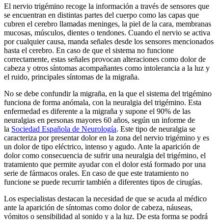
El nervio trigémino recoge la información a través de sensores que
se encuentran en distintas partes del cuerpo como las capas que
cubren el cerebro llamadas meninges, la piel de la cara, membranas
mucosas, músculos, dientes o tendones. Cuando el nervio se activa
por cualquier causa, manda señales desde los sensores mencionados
hasta el cerebro. En caso de que el sistema no funcione
correctamente, estas señales provocan alteraciones como dolor de
cabeza y otros síntomas acompañantes como intolerancia a la luz y
el ruido, principales síntomas de la migraña.
No se debe confundir la migraña, en la que el sistema del trigémino
funciona de forma anómala, con la neuralgia del trigémino. Esta
enfermedad es diferente a la migraña y supone el 90% de las
neuralgias en personas mayores 60 años, según un informe de
la
Sociedad Española de Neurología
. Este tipo de neuralgia se
caracteriza por presentar dolor en la zona del nervio trigémino y es
un dolor de tipo eléctrico, intenso y agudo. Ante la aparición de
dolor como consecuencia de sufrir una neuralgia del trigémino, el
tratamiento que permite ayudar con el dolor está formado por una
serie de fármacos orales. En caso de que este tratamiento no
funcione se puede recurrir también a diferentes tipos de cirugías.
Los especialistas destacan la necesidad de que se acuda al médico
ante la aparición de síntomas como dolor de cabeza, náuseas,
vómitos o sensibilidad al sonido y a la luz. De esta forma se podrá