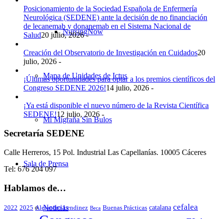
Posicionamiento de la Sociedad Española de Enfermería
Neurológica (SEDENE) ante la decisión de no financiación
de lecanemab y donanemab en el Sistema Nacional de
NursingNow
Salud
20 julio, 2026 -
Creación del Observatorio de Investigación en Cuidados
20
julio, 2026 -
Mapa de Unidades de Ictus
¡Últimas oportunidades para optar a los premios científicos del
Congreso SEDENE 2026!
14 julio, 2026 -
¡Ya está disponible el nuevo número de la Revista Científica
SEDENE!
12 julio, 2026 -
Mi Migraña Sin Bulos
Secretaría SEDENE
Calle Herreros, 15 Pol. Industrial Las Capellanías. 10005 Cáceres
Sala de Prensa
Tel: 676 204 097
Hablamos de…
cefalea
Noticias
catalana
2022
2025
Alejandro Lendinez
Buenas Prácticas
Beca