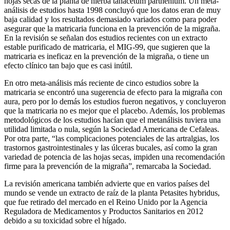
hojas secas de la planta de hierba tanacetum parthenium. Un meta-
análisis de estudios hasta 1998 concluyó que los datos eran de muy
baja calidad y los resultados demasiado variados como para poder
asegurar que la matricaria funciona en la prevención de la migraña.
En la revisión se señalan dos estudios recientes con un extracto
estable purificado de matricaria, el MIG-99, que sugieren que la
matricaria es ineficaz en la prevención de la migraña, o tiene un
efecto clínico tan bajo que es casi inútil.
En otro meta-análisis más reciente de cinco estudios sobre la
matricaria se encontró una sugerencia de efecto para la migraña con
aura, pero por lo demás los estudios fueron negativos, y concluyeron
que la matricaria no es mejor que el placebo. Además, los problemas
metodológicos de los estudios hacían que el metanálisis tuviera una
utilidad limitada o nula, según la Sociedad Americana de Cefaleas.
Por otra parte, “las complicaciones potenciales de las artralgias, los
trastornos gastrointestinales y las úlceras bucales, así como la gran
variedad de potencia de las hojas secas, impiden una recomendación
firme para la prevención de la migraña”, remarcaba la Sociedad.
La revisión americana también advierte que en varios países del
mundo se vende un extracto de raíz de la planta Petasites hybridus,
que fue retirado del mercado en el Reino Unido por la Agencia
Reguladora de Medicamentos y Productos Sanitarios en 2012
debido a su toxicidad sobre el hígado.