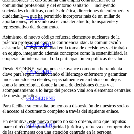
comunidad profesional y del entorno sanitario —incluyendo
sociedades científicas, comités de ética, direcciones de enfermería y
ciudadanía—, que ha permitido incorporar más de un millar de
Adhesión
aportaciones, reforzando así el carácter abierto, transparente y
representativo del documento.
Asimismo, el nuevo código refuerza elementos nucleares de la
práctica profesional como la confidencialidad, la comunicación
EMSEDENE
asistencial, la responsabilidad en la toma de decisiones y el trabajo
en equipo, integrando además conceptos como la sostenibilidad, la
cooperación internacional o la participación en políticas de salud.
Desde SEDENE, valoramos este avance como una herramienta
EPISEDENE
clave para seguir fortaleciendo el liderazgo enfermero y garantizar
unos cuidados excelentes, especialmente en ámbitos complejos
como la neurología, donde la toma de decisiones éticas y el
acompañamiento a lo largo del proceso vital son elementos centrales
de nuestra práctica.
GECSEDENE
Para facilitar su consulta, ponemos a disposición de nuestros socios
el acceso al documento completo a través del siguiente enlace.
En definitiva, este nuevo marco no solo ordena, sino que impulsa:
GEDSEDENE
marca dirección, aporta seguridad jurídica y refuerza el compromiso
de las enfermeras con una atención centrada en la persona.