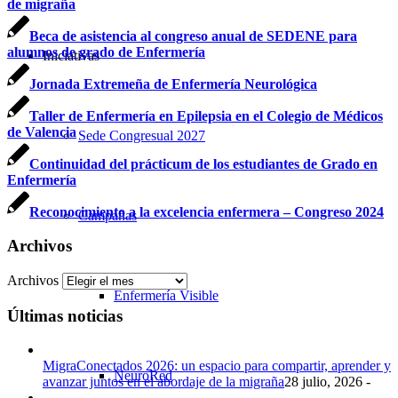
de migraña
Beca de asistencia al congreso anual de SEDENE para
alumnos de grado de Enfermería
Iniciativas
Jornada Extremeña de Enfermería Neurológica
Taller de Enfermería en Epilepsia en el Colegio de Médicos
de Valencia
Sede Congresual 2027
Continuidad del prácticum de los estudiantes de Grado en
Enfermería
Reconocimiento a la excelencia enfermera – Congreso 2024
Campañas
Archivos
Archivos
Enfermería Visible
Últimas noticias
MigraConectados 2026: un espacio para compartir, aprender y
NeuroRed
avanzar juntos en el abordaje de la migraña
28 julio, 2026 -