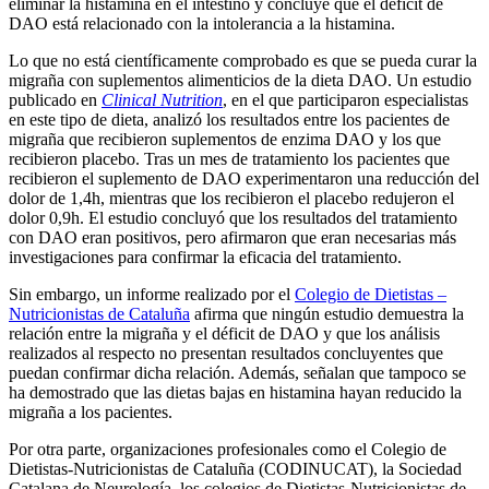
eliminar la histamina en el intestino y concluye que el déficit de
DAO está relacionado con la intolerancia a la histamina.
Lo que no está científicamente comprobado es que se pueda curar la
migraña con suplementos alimenticios de la dieta DAO. Un estudio
publicado en
Clinical Nutrition
, en el que participaron especialistas
en este tipo de dieta, analizó los resultados entre los pacientes de
migraña que recibieron suplementos de enzima DAO y los que
recibieron placebo. Tras un mes de tratamiento los pacientes que
recibieron el suplemento de DAO experimentaron una reducción del
dolor de 1,4h, mientras que los recibieron el placebo redujeron el
dolor 0,9h. El estudio concluyó que los resultados del tratamiento
con DAO eran positivos, pero afirmaron que eran necesarias más
investigaciones para confirmar la eficacia del tratamiento.
Sin embargo, un informe realizado por el
Colegio de Dietistas –
Nutricionistas de Cataluña
afirma que ningún estudio demuestra la
relación entre la migraña y el déficit de DAO y que los análisis
realizados al respecto no presentan resultados concluyentes que
puedan confirmar dicha relación. Además, señalan que tampoco se
ha demostrado que las dietas bajas en histamina hayan reducido la
migraña a los pacientes.
Por otra parte, organizaciones profesionales como el Colegio de
Dietistas-Nutricionistas de Cataluña (CODINUCAT), la Sociedad
Catalana de Neurología, los colegios de Dietistas-Nutricionistas de